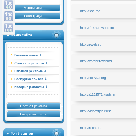
Авторизация
http://tsss.me
Регистрация
http://s1.sharewood.co
Меню сайта
http://ipweb.su
Главное меню ⇓
http://watchcflow.buzz
Списки серфинга ⇓
Платная реклама ⇓
http://colovrat.org
Раскрутка сайтов ⇓
История рекламы ⇓
http://a1132572.xsph.ru
Платная реклама
http://videovtjob.click
Раскрутка сайтов
http://in-one.ru
Топ 5 сайтов