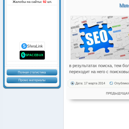
Жалобы на сайты:
92
шт.
Мин
S
SferaLink
S
SPACEBUX
в результатах поиска, тем б
переходит на него с поисковы
Полная статистика
Промо материалы
Дата: 17 марта 2014
Опублико
ПРЕДЫДУЩАЯ