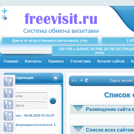
Диета от искусственного интеллекта.
1 К
(706)
150 РУБ x БОНУС 50 РУБ ЗА РЕГИСТРАЦИ
(2584)
Главная
Контакты
Правила
Статистика
Каталог сайтов
К
Авторизация
Здесь может быт
Список 
Размещение сайта 
У нас - 06.08.2026
07:01:58
1x3
1x5
1
Информация посетителя ⇓
Список всех сайтов