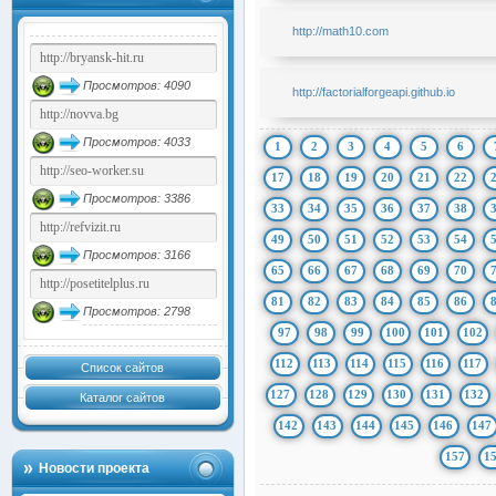
http://math10.com
Просмотров: 4090
http://factorialforgeapi.github.io
Просмотров: 4033
1
2
3
4
5
6
17
18
19
20
21
22
Просмотров: 3386
33
34
35
36
37
38
49
50
51
52
53
54
Просмотров: 3166
65
66
67
68
69
70
81
82
83
84
85
86
Просмотров: 2798
97
98
99
100
101
102
112
113
114
115
116
117
Список сайтов
127
128
129
130
131
132
Каталог сайтов
142
143
144
145
146
147
157
1
Новости проекта