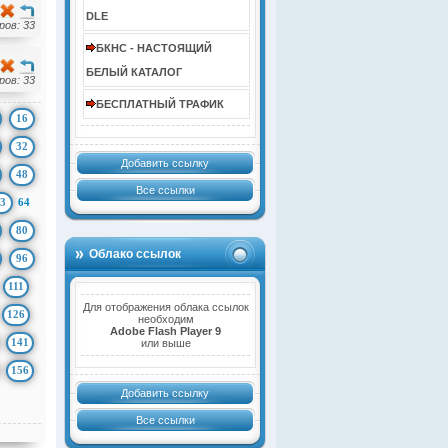
DLE
ов: 33
БКНС - НАСТОЯЩИЙ
БЕЛЫЙ КАТАЛОГ
ов: 33
БЕСПЛАТНЫЙ ТРАФИК
16
32
Добавить ссылку
48
Все ссылки
3
64
80
Облако ссылок
96
111
Для отображения облака ссылок
126
необходим
Adobe Flash Player 9
141
или выше
156
Добавить ссылку
Все ссылки