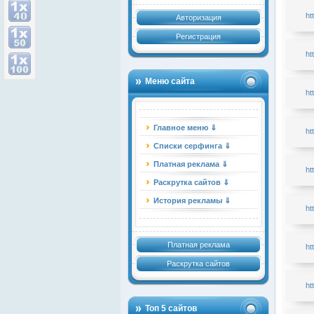
ht
Авторизация
Регистрация
ht
Меню сайта
ht
Главное меню ⇓
ht
Списки серфинга ⇓
Платная реклама ⇓
ht
Раскрутка сайтов ⇓
История рекламы ⇓
ht
Платная реклама
ht
Раскрутка сайтов
ht
Топ 5 сайтов