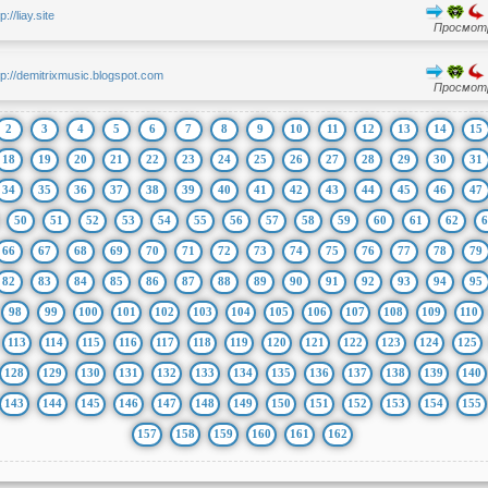
p://liay.site
Просмотр
tp://demitrixmusic.blogspot.com
Просмотр
2
3
4
5
6
7
8
9
10
11
12
13
14
15
18
19
20
21
22
23
24
25
26
27
28
29
30
31
34
35
36
37
38
39
40
41
42
43
44
45
46
47
50
51
52
53
54
55
56
57
58
59
60
61
62
6
66
67
68
69
70
71
72
73
74
75
76
77
78
79
82
83
84
85
86
87
88
89
90
91
92
93
94
95
98
99
100
101
102
103
104
105
106
107
108
109
110
113
114
115
116
117
118
119
120
121
122
123
124
125
128
129
130
131
132
133
134
135
136
137
138
139
140
143
144
145
146
147
148
149
150
151
152
153
154
155
157
158
159
160
161
162