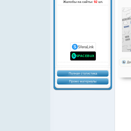
Жалобы на сайты:
92
шт.
S
SferaLink
S
SPACEBUX
Да
Полная статистика
Промо материалы