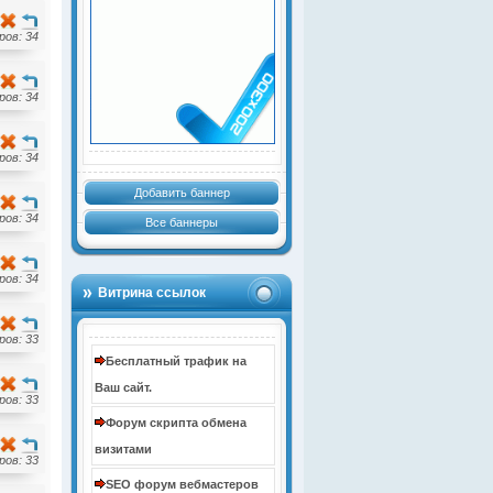
ов: 34
ов: 34
ов: 34
Добавить баннер
ов: 34
Все баннеры
ов: 34
Витрина ссылок
ов: 33
Бесплатный трафик на
Ваш сайт.
ов: 33
Форум скрипта обмена
визитами
ов: 33
SEO форум вебмастеров