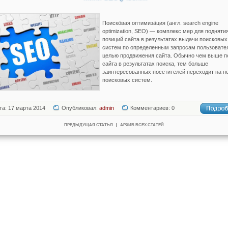
Поиско́вая оптимиза́ция (англ. search engine
optimization, SEO) — комплекс мер для подняти
позиций сайта в результатах выдачи поисковых
систем по определенным запросам пользовате
целью продвижения сайта. Обычно чем выше п
сайта в результатах поиска, тем больше
заинтересованных посетителей переходит на не
поисковых систем.
та: 17 марта 2014
Опубликовал:
admin
Комментариев: 0
ПРЕДЫДУЩАЯ СТАТЬЯ
|
АРХИВ ВСЕХ СТАТЕЙ