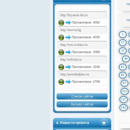
htt
ht
Просмотров: 4092
1
Просмотров: 4035
17
33
Просмотров: 3386
49
65
Просмотров: 3166
81
Просмотров: 2798
97
112
Список сайтов
127
Каталог сайтов
142
Новости проекта