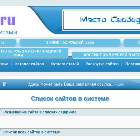
1 КЛИК = 50 РУБЛЕЙ
О
706)
(3209)
ОНУС 50 РУБ ЗА РЕГИСТРАЦИЮ!!!
ХОСТИНГ ЗА 5 РУБЛЕЙ В МЕС
(2584)
тика
Каталог сайтов
Каталог статей
Раскрутка сайтов
Платна
Здесь может быть Ваша рекламная ссылка..
(~100)
Список сайтов в системе
Размещение сайта в списках серфинга
1x3
1x5
1x10
1x20
1x30
1x40
1x50
1x100
Список всех сайтов в системе