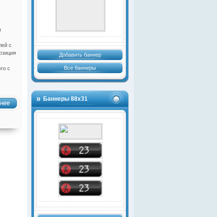
я
лей с
озиция
Добавить баннер
Все баннеры
го с
Баннеры 88х31