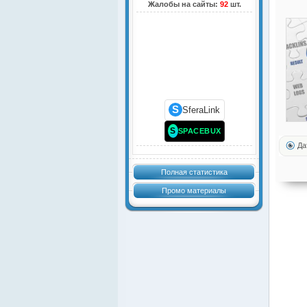
Жалобы на сайты:
92
шт.
S
SferaLink
S
SPACEBUX
Да
Полная статистика
Промо материалы