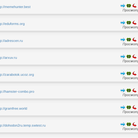
tp://memehunter.best
Просмотр
tp://eduforms.org
Просмотр
tp://adrescen.ru
Просмотр
tp://arxuv.ru
Просмотр
tp://zarabotok.ucoz.org
Просмотр
tp://hamster-combo.pro
Просмотр
tp://gramfree.world
Просмотр
tp://dohodon2ru.temp.swtest.ru
Просмотр