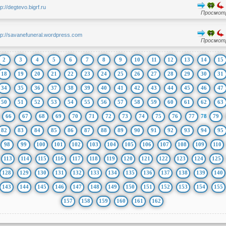
tp://degtevo.bigrf.ru
Просмотр
tp://savanefuneral.wordpress.com
Просмотр
2
3
4
5
6
7
8
9
10
11
12
13
14
15
18
19
20
21
22
23
24
25
26
27
28
29
30
31
34
35
36
37
38
39
40
41
42
43
44
45
46
47
50
51
52
53
54
55
56
57
58
59
60
61
62
63
66
67
68
69
70
71
72
73
74
75
76
77
78
79
82
83
84
85
86
87
88
89
90
91
92
93
94
95
98
99
100
101
102
103
104
105
106
107
108
109
110
113
114
115
116
117
118
119
120
121
122
123
124
125
128
129
130
131
132
133
134
135
136
137
138
139
140
143
144
145
146
147
148
149
150
151
152
153
154
155
157
158
159
160
161
162