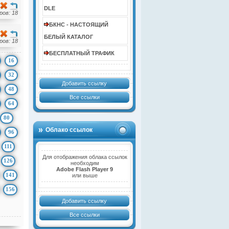
DLE
ов: 18
БКНС - НАСТОЯЩИЙ
БЕЛЫЙ КАТАЛОГ
ов: 18
БЕСПЛАТНЫЙ ТРАФИК
16
32
Добавить ссылку
48
Все ссылки
64
80
Облако ссылок
96
111
Для отображения облака ссылок
126
необходим
Adobe Flash Player 9
141
или выше
156
Добавить ссылку
Все ссылки