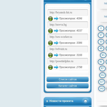
ht
ht
Просмотров: 4096
1
Просмотров: 4037
17
33
Просмотров: 3386
49
65
Просмотров: 3166
81
Просмотров: 2798
97
112
Список сайтов
127
Каталог сайтов
142
Новости проекта