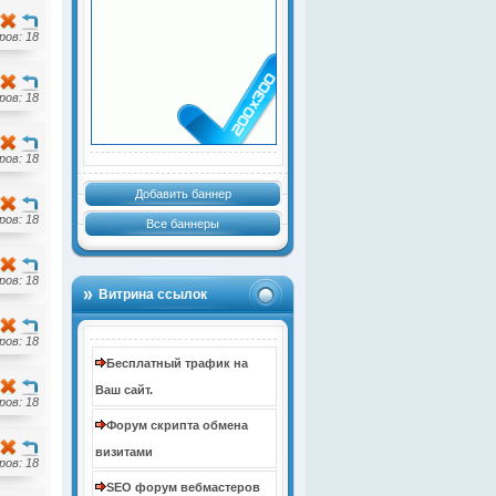
ов: 18
ов: 18
ов: 18
Добавить баннер
ов: 18
Все баннеры
ов: 18
Витрина ссылок
ов: 18
Бесплатный трафик на
Ваш сайт.
ов: 18
Форум скрипта обмена
визитами
ов: 18
SEO форум вебмастеров