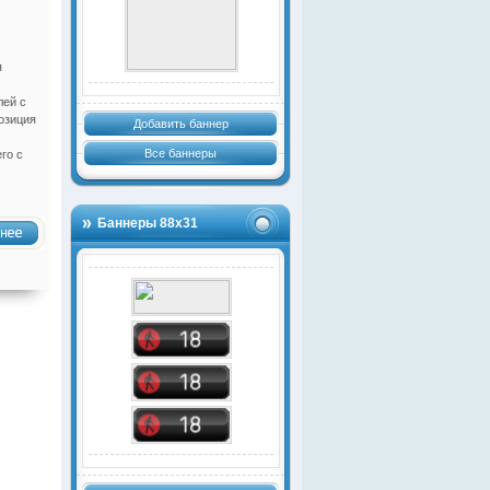
я
лей с
озиция
Добавить баннер
Все баннеры
го с
Баннеры 88х31