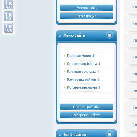
ht
Авторизация
Регистрация
ht
Меню сайта
ht
Главное меню ⇓
ht
Списки серфинга ⇓
Платная реклама ⇓
ht
Раскрутка сайтов ⇓
История рекламы ⇓
ht
Платная реклама
ht
Раскрутка сайтов
ht
Топ 5 сайтов