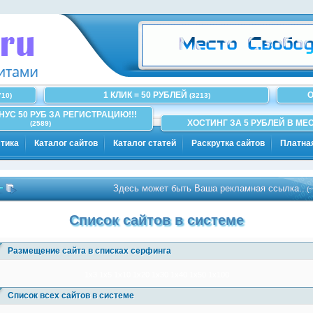
1 КЛИК = 50 РУБЛЕЙ
О
710)
(3213)
ОНУС 50 РУБ ЗА РЕГИСТРАЦИЮ!!!
ХОСТИНГ ЗА 5 РУБЛЕЙ В МЕС
(2589)
тика
Каталог сайтов
Каталог статей
Раскрутка сайтов
Платна
Здесь может быть Ваша рекламная ссылка..
(~100)
Список сайтов в системе
Размещение сайта в списках серфинга
1x3
1x5
1x10
1x20
1x30
1x40
1x50
1x100
Список всех сайтов в системе