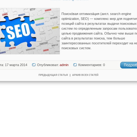
Поиско́вая оптимиза́ция (англ. search engine
optimization, SEO) — комплекс мер для подняти
позиций сайта в результатах выдачи поисковых
систем по определенным запросам пользовате
целью продвижения сайта. Обычно чем выше п
сайта в результатах поиска, тем больше
заинтересованных посетителей переходит на не
поисковых систем.
та: 17 марта 2014
Опубликовал:
admin
Комментариев: 0
ПРЕДЫДУЩАЯ СТАТЬЯ
|
АРХИВ ВСЕХ СТАТЕЙ