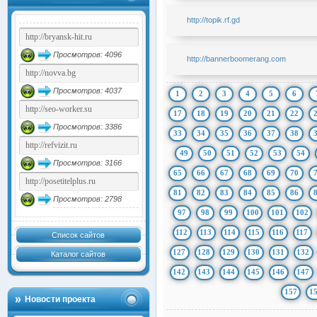
http://topik.rf.gd
Просмотров: 4096
http://bannerboomerang.com
Просмотров: 4037
1
2
3
4
5
6
17
18
19
20
21
22
Просмотров: 3386
33
34
35
36
37
38
49
50
51
52
53
54
Просмотров: 3166
65
66
67
68
69
70
81
82
83
84
85
86
Просмотров: 2798
97
98
99
100
101
102
112
113
114
115
116
117
Список сайтов
127
128
129
130
131
132
Каталог сайтов
142
143
144
145
146
147
157
1
Новости проекта