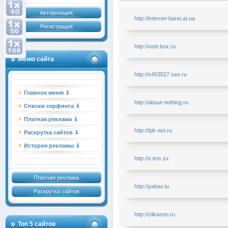
Авторизация
http://internet-baret.at.ua
Регистрация
http://visit-box.ru
Меню сайта
http://s453527.see.ru
Главное меню ⇓
http://about-nothing.ru
Списки серфинга ⇓
Платная реклама ⇓
http://tpk-ast.ru
Раскрутка сайтов ⇓
История рекламы ⇓
http://x.ims.sx
Платная реклама
http://yabao.lu
Раскрутка сайтов
http://clikason.ru
Топ 5 сайтов