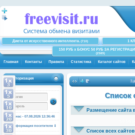
Диета от искусственного интеллекта.
1 К
(710)
150 РУБ x БОНУС 50 РУБ ЗА РЕГИСТРАЦИ
(2589)
Главная
Контакты
Правила
Статистика
Каталог сайтов
К
Авторизация
Здесь
Список 
Размещение сайта 
У нас - 07.08.2026
12:36:47
1x3
1x5
1
Информация посетителя ⇓
Список всех сайтов