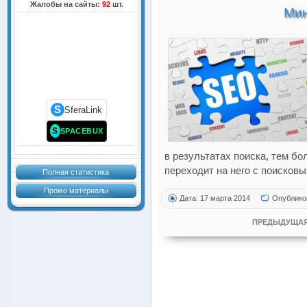
Жалобы на сайты:
92
шт.
Мин
S
SferaLink
S
SPACEBUX
в результатах поиска, тем б
переходит на него с поисковы
Полная статистика
Промо материалы
Дата: 17 марта 2014
Опублико
ПРЕДЫДУЩАЯ