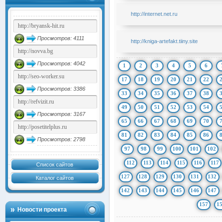
http://internet.net.ru
Просмотров: 4111
http://kniga-artefakt.tiiny.site
Просмотров: 4042
1
2
3
4
5
6
17
18
19
20
21
22
Просмотров: 3386
33
34
35
36
37
38
49
50
51
52
53
54
Просмотров: 3167
65
66
67
68
69
70
81
82
83
84
85
86
Просмотров: 2798
97
98
99
100
101
102
112
113
114
115
116
117
Список сайтов
127
128
129
130
131
132
Каталог сайтов
142
143
144
145
146
147
157
1
Новости проекта