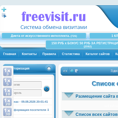
Диета от искусственного интеллекта.
1 К
(726)
150 РУБ x БОНУС 50 РУБ ЗА РЕГИСТРАЦИ
(2592)
Главная
Контакты
Правила
Статистика
Каталог сайтов
К
Авторизация
Здесь м
Список 
Размещение сайта 
У нас - 09.08.2026
20:01:41
1x3
1x5
1
Информация посетителя ⇓
Список всех сайтов