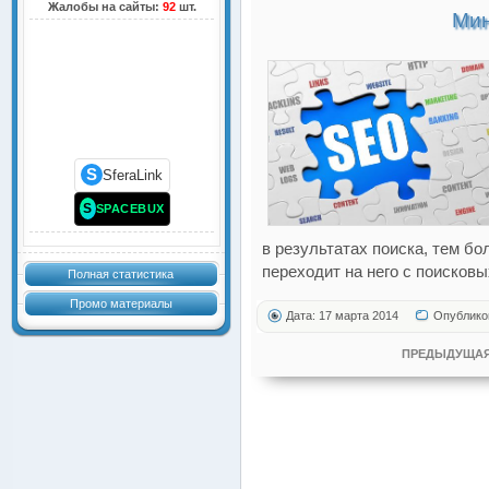
Жалобы на сайты:
92
шт.
Мин
S
SferaLink
S
SPACEBUX
в результатах поиска, тем б
переходит на него с поисковы
Полная статистика
Промо материалы
Дата: 17 марта 2014
Опублико
ПРЕДЫДУЩАЯ