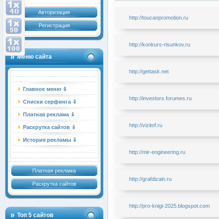
Авторизация
http://toucanpromotion.ru
Регистрация
http://konkurs-risunkov.ru
Меню сайта
http://gettask.net
Главное меню ⇓
http://investors.forumes.ru
Списки серфинга ⇓
Платная реклама ⇓
http://vizitof.ru
Раскрутка сайтов ⇓
История рекламы ⇓
http://mir-engineering.ru
Платная реклама
http://grafdizain.ru
Раскрутка сайтов
http://pro-knigi-2025.blogspot.com
Топ 5 сайтов