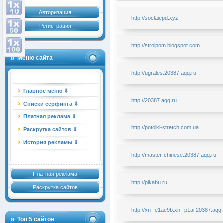
Авторизация
http://soclaiepd.xyz
Регистрация
http://stroipom.blogspot.com
Меню сайта
http://ugrales.20387.aqq.ru
Главное меню ⇓
http://20387.aqq.ru
Списки серфинга ⇓
Платная реклама ⇓
http://potolki-stretch.com.ua
Раскрутка сайтов ⇓
История рекламы ⇓
http://master-chinese.20387.aqq.ru
Платная реклама
http://pikabu.ru
Раскрутка сайтов
http://xn--e1ae9b.xn--p1ai.20387.aqq.
Топ 5 сайтов