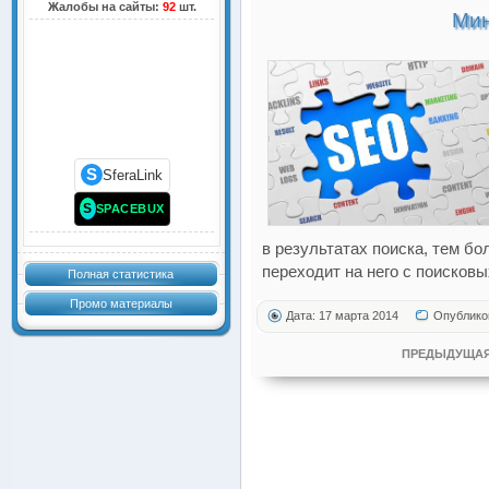
Жалобы на сайты:
92
шт.
Мин
S
SferaLink
S
SPACEBUX
в результатах поиска, тем б
переходит на него с поисковы
Полная статистика
Промо материалы
Дата: 17 марта 2014
Опублико
ПРЕДЫДУЩАЯ