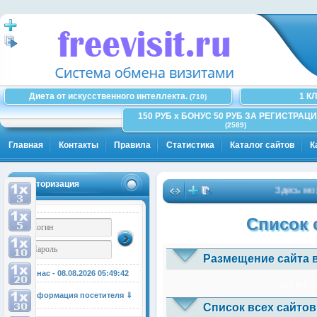
Диета от искусственного интеллекта.
1 К
(710)
150 РУБ x БОНУС 50 РУБ ЗА РЕГИСТРАЦИ
(2589)
Главная
Контакты
Правила
Статистика
Каталог сайтов
К
Авторизация
Здесь может
Список 
Размещение сайта 
У нас - 08.08.2026
05:49:42
1x3
1x5
1
Информация посетителя ⇓
Список всех сайтов