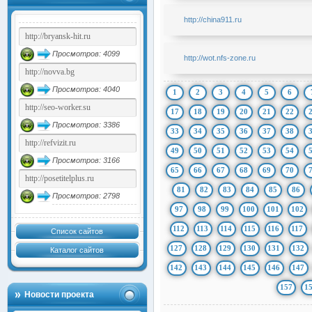
http://china911.ru
Просмотров: 4099
http://wot.nfs-zone.ru
Просмотров: 4040
1
2
3
4
5
6
17
18
19
20
21
22
Просмотров: 3386
33
34
35
36
37
38
49
50
51
52
53
54
Просмотров: 3166
65
66
67
68
69
70
81
82
83
84
85
86
Просмотров: 2798
97
98
99
100
101
102
112
113
114
115
116
117
Список сайтов
127
128
129
130
131
132
Каталог сайтов
142
143
144
145
146
147
157
1
Новости проекта