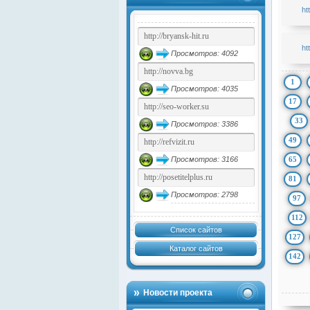
ht
ht
Просмотров: 4092
1
Просмотров: 4035
17
33
Просмотров: 3386
49
65
Просмотров: 3166
81
Просмотров: 2798
97
112
Список сайтов
127
Каталог сайтов
142
Новости проекта