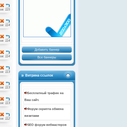
в: 115
в: 114
в: 114
Добавить баннер
в: 114
Все баннеры
в: 113
Витрина ссылок
в: 113
Бесплатный трафик на
Ваш сайт.
в: 113
Форум скрипта обмена
визитами
в: 112
SEO форум вебмастеров