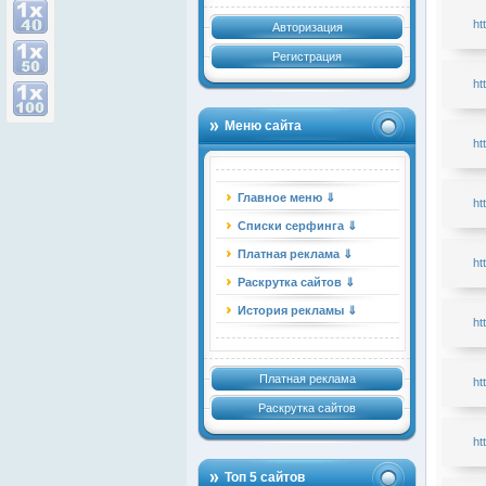
ht
Авторизация
Регистрация
ht
Меню сайта
ht
Главное меню ⇓
ht
Списки серфинга ⇓
Платная реклама ⇓
ht
Раскрутка сайтов ⇓
История рекламы ⇓
ht
Платная реклама
ht
Раскрутка сайтов
ht
Топ 5 сайтов