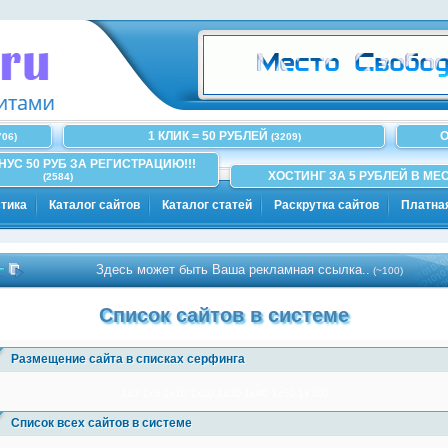
1 КЛИК = 50 РУБЛЕЙ
О
706)
(3209)
ОНУС 50 РУБ ЗА РЕГИСТРАЦИЮ!!!
ХОСТИНГ ЗА 5 РУБЛЕЙ В МЕС
(2584)
тика
Каталог сайтов
Каталог статей
Раскрутка сайтов
Платна
Здесь может быть Ваша рекламная ссылка..
(~100)
Список сайтов в системе
Размещение сайта в списках серфинга
1x3
1x5
1x10
1x20
1x30
1x40
1x50
1x100
Список всех сайтов в системе