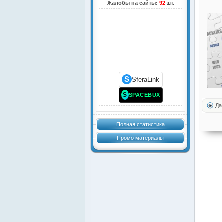
Жалобы на сайты:
92
шт.
S
SferaLink
S
SPACEBUX
Да
Полная статистика
Промо материалы