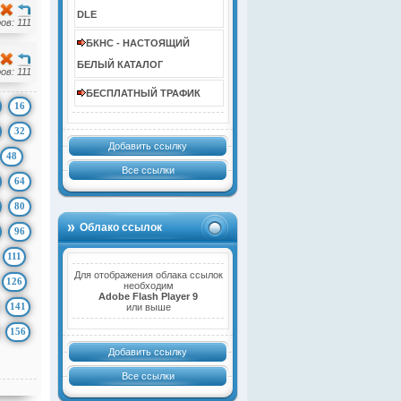
DLE
в: 111
БКНС - НАСТОЯЩИЙ
БЕЛЫЙ КАТАЛОГ
в: 111
БЕСПЛАТНЫЙ ТРАФИК
16
32
Добавить ссылку
48
Все ссылки
64
80
Облако ссылок
96
111
Для отображения облака ссылок
126
необходим
Adobe Flash Player 9
141
или выше
156
Добавить ссылку
Все ссылки