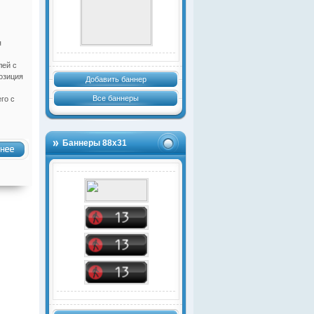
я
лей с
озиция
Добавить баннер
Все баннеры
го с
Баннеры 88х31