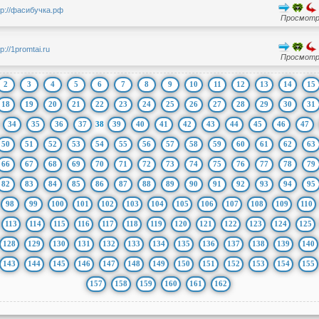
tp://фасибучка.рф
Просмотро
tp://1promtai.ru
Просмотро
2
3
4
5
6
7
8
9
10
11
12
13
14
15
18
19
20
21
22
23
24
25
26
27
28
29
30
31
34
35
36
37
38
39
40
41
42
43
44
45
46
47
50
51
52
53
54
55
56
57
58
59
60
61
62
63
66
67
68
69
70
71
72
73
74
75
76
77
78
79
82
83
84
85
86
87
88
89
90
91
92
93
94
95
98
99
100
101
102
103
104
105
106
107
108
109
110
113
114
115
116
117
118
119
120
121
122
123
124
125
128
129
130
131
132
133
134
135
136
137
138
139
140
143
144
145
146
147
148
149
150
151
152
153
154
155
157
158
159
160
161
162