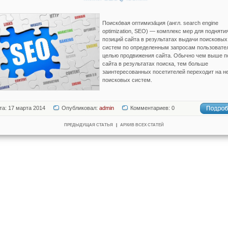
Поиско́вая оптимиза́ция (англ. search engine
optimization, SEO) — комплекс мер для подняти
позиций сайта в результатах выдачи поисковых
систем по определенным запросам пользовате
целью продвижения сайта. Обычно чем выше п
сайта в результатах поиска, тем больше
заинтересованных посетителей переходит на не
поисковых систем.
та: 17 марта 2014
Опубликовал:
admin
Комментариев: 0
ПРЕДЫДУЩАЯ СТАТЬЯ
|
АРХИВ ВСЕХ СТАТЕЙ