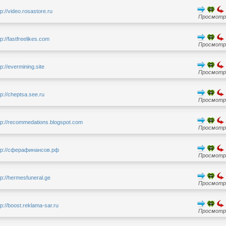
tp://video.rosastore.ru
Просмотро
tp://fastfreelikes.com
Просмотро
tp://evermining.site
Просмотро
tp://cheptsa.see.ru
Просмотро
tp://recommedations.blogspot.com
Просмотро
tp://сферафинансов.рф
Просмотро
tp://hermesfuneral.ge
Просмотро
tp://boost.reklama-sar.ru
Просмотро