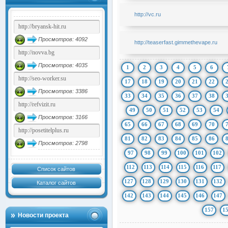
http://vc.ru
Просмотров: 4092
http://teaserfast.gimmethevape.ru
Просмотров: 4035
1
2
3
4
5
6
17
18
19
20
21
22
Просмотров: 3386
33
34
35
36
37
38
49
50
51
52
53
54
Просмотров: 3166
65
66
67
68
69
70
81
82
83
84
85
86
Просмотров: 2798
97
98
99
100
101
102
112
113
114
115
116
117
Список сайтов
127
128
129
130
131
132
Каталог сайтов
142
143
144
145
146
147
157
1
Новости проекта