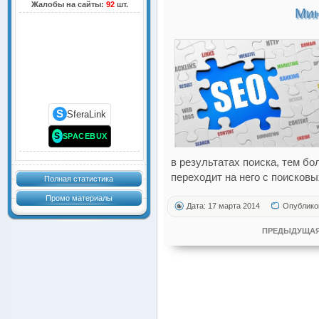
Жалобы на сайты:
92
шт.
Мин
S
SferaLink
S
SPACEBUX
в результатах поиска, тем б
переходит на него с поисковы
Полная статистика
Промо материалы
Дата: 17 марта 2014
Опублико
ПРЕДЫДУЩАЯ