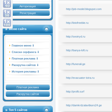
Авторизация
http://job-model.blogspot.com
Регистрация
http://lotofreebie.ru
Меню сайта
http://seotryd.ru
Главное меню ⇓
http://banya-loft.ru
Списки серфинга ⇓
Платная реклама ⇓
http://funerali.ge
Раскрутка сайтов ⇓
История рекламы ⇓
http://evacuator-istra.ru
Платная реклама
http://profit.surf
Раскрутка сайтов
http://damkrdzalavibiuro24.ge
Топ 5 сайтов