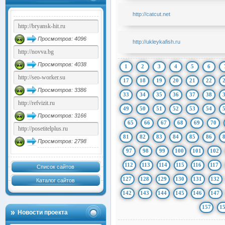
http://catcut.net
Просмотров: 4096
http://ukleykafish.ru
Просмотров: 4038
1
2
3
4
5
6
17
18
19
20
21
22
Просмотров: 3386
33
34
35
36
37
38
49
50
51
52
53
54
Просмотров: 3166
65
66
67
68
69
70
81
82
83
84
85
86
Просмотров: 2798
97
98
99
100
101
102
112
113
114
115
116
117
Список сайтов
127
128
129
130
131
132
Каталог сайтов
142
143
144
145
146
147
157
1
Новости проекта