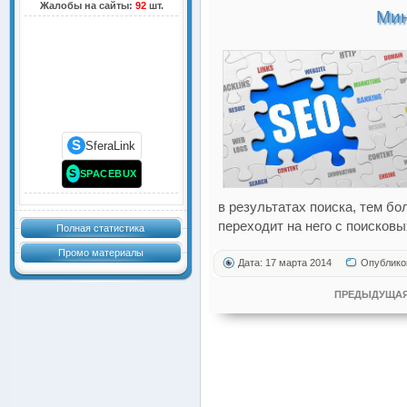
Жалобы на сайты:
92
шт.
Мин
S
SferaLink
S
SPACEBUX
в результатах поиска, тем б
переходит на него с поисковы
Полная статистика
Промо материалы
Дата: 17 марта 2014
Опублико
ПРЕДЫДУЩАЯ