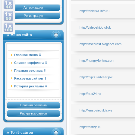
Авторизация
http://tabletka-info.ru
Регистрация
http://videoehjob.click
Меню сайта
http://inseofast.blogspot.com
Главное меню ⇓
http://hungryforhits.com
Списки серфинга ⇓
Платная реклама ⇓
http://mip33.advear.pw
Раскрутка сайтов ⇓
История рекламы ⇓
http://bux24.ru
Платная реклама
http://lensoviet.tilda.ws
Раскрутка сайтов
http://fastvip.ru
Топ 5 сайтов