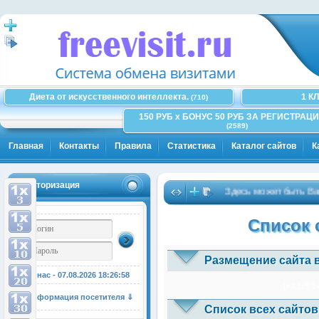
Диета от искусственного интеллекта.
1 К
(710)
150 РУБ x БОНУС 50 РУБ ЗА РЕГИСТРАЦИ
(2589)
Главная
Контакты
Правила
Статистика
Каталог сайтов
К
Авторизация
Здесь может быть Ваша 
Список 
Размещение сайта 
У нас - 07.08.2026
18:26:59
1x3
1x5
1
Информация посетителя ⇓
Список всех сайтов