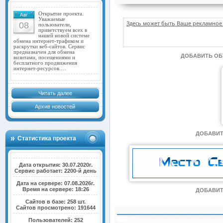
Открытие проекта.
Авг
Уважаемые
Здесь может быть Ваше рекламное 
08
пользователи,
приветствуем всех в
нашей новой системе
обмена интернет-трафиком и
раскрутки веб-сайтов. Сервис
предназначен для обмена
ДОБАВИТЬ О
визитами, посещениями и
бесплатного продвижения
интернет-ресурсов.…
Читать далее
Архив новостей
ДОБАВИТ
Статистика проекта
Дата открытия: 30.07.2020г.
Сервис работает: 2200-й день
Дата на сервере: 07.08.2026г.
Время на сервере: 18:26
ДОБАВИТ
Сайтов в базе: 258 шт.
Сайтов просмотрено: 191644
Пользователей: 252