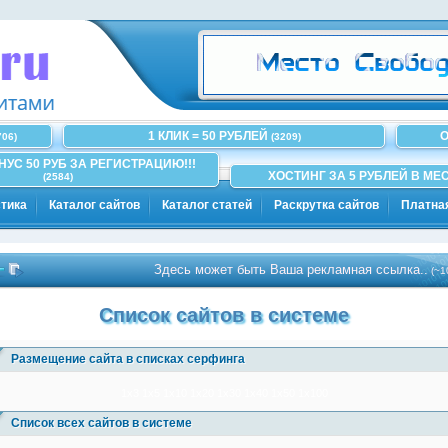
1 КЛИК = 50 РУБЛЕЙ
О
706)
(3209)
ОНУС 50 РУБ ЗА РЕГИСТРАЦИЮ!!!
ХОСТИНГ ЗА 5 РУБЛЕЙ В МЕС
(2584)
тика
Каталог сайтов
Каталог статей
Раскрутка сайтов
Платна
Здесь может быть Ваша рекламная ссылка..
(~100)
Список сайтов в системе
Размещение сайта в списках серфинга
1x3
1x5
1x10
1x20
1x30
1x40
1x50
1x100
Список всех сайтов в системе