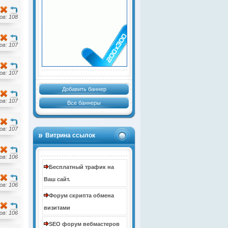
в: 108
в: 107
в: 107
Добавить баннер
в: 107
Все баннеры
в: 107
Витрина ссылок
в: 106
Бесплатный трафик на
Ваш сайт.
в: 106
Форум скрипта обмена
визитами
в: 106
SEO форум вебмастеров