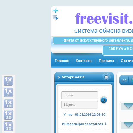
Диета от искусственного интеллекта.
(
150 РУБ x Б
Главная
Контакты
Правила
Статис
Авторизация
У нас - 06.08.2026
12:03:11
Информация посетителя ⇓