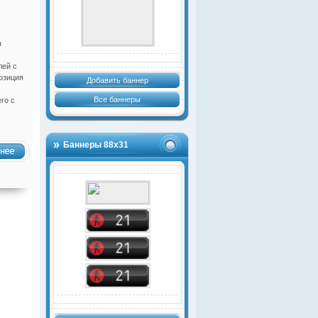
я
лей с
озиция
Добавить баннер
Все баннеры
го с
Баннеры 88х31