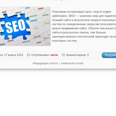
Поиско́вая оптимиза́ция (англ. search engine
optimization, SEO) — комплекс мер для подняти
позиций сайта в результатах выдачи поисковых
систем по определенным запросам пользовате
целью продвижения сайта. Обычно чем выше п
сайта в результатах поиска, тем больше
заинтересованных посетителей переходит на не
поисковых систем.
та: 17 марта 2014
Опубликовал:
admin
Комментариев: 0
ПРЕДЫДУЩАЯ СТАТЬЯ
|
АРХИВ ВСЕХ СТАТЕЙ