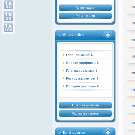
ht
Авторизация
Регистрация
ht
Меню сайта
ht
Главное меню ⇓
ht
Списки серфинга ⇓
Платная реклама ⇓
ht
Раскрутка сайтов ⇓
История рекламы ⇓
ht
Платная реклама
ht
Раскрутка сайтов
ht
Топ 5 сайтов