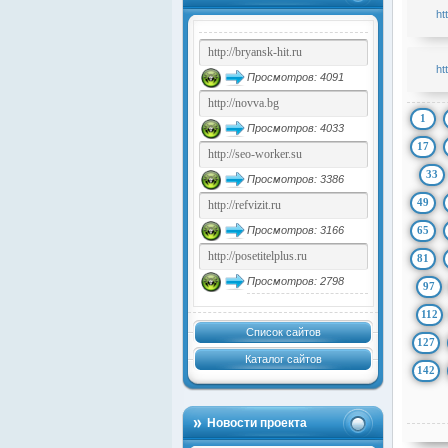
ht
ht
Просмотров: 4091
1
Просмотров: 4033
17
33
Просмотров: 3386
49
65
Просмотров: 3166
81
Просмотров: 2798
97
112
Список сайтов
127
Каталог сайтов
142
Новости проекта