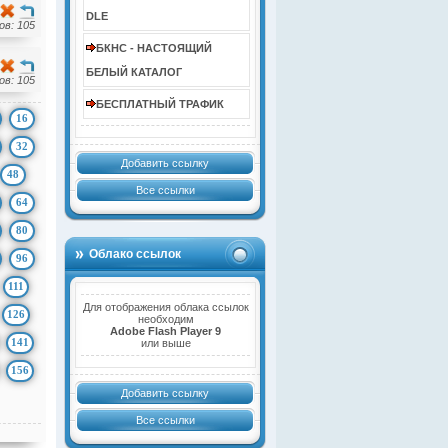
DLE
в: 105
БКНС - НАСТОЯЩИЙ
БЕЛЫЙ КАТАЛОГ
в: 105
БЕСПЛАТНЫЙ ТРАФИК
16
32
Добавить ссылку
48
Все ссылки
64
80
Облако ссылок
96
111
Для отображения облака ссылок
126
необходим
Adobe Flash Player 9
141
или выше
156
Добавить ссылку
Все ссылки