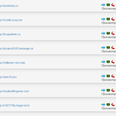
tp://avdoska.ru
Просмотро
tp://credit.scay.net
Просмотро
tp://krupadmin.ru
Просмотро
tp://project6163.lastpage.at
Просмотро
tp://millioner-rkm.site
Просмотро
tp://adv24.pro
Просмотро
tp://viraltrafficgenie.com
Просмотро
tp://c92773fa.beget.tech
Просмотро