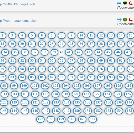
tp://k509512c.beget.tech
Просмотро
tp://web-master.ucoz.club
Просмотро
2
3
4
5
6
7
8
9
10
11
12
13
14
15
18
19
20
21
22
23
24
25
26
27
28
29
30
31
34
35
36
37
38
39
40
41
42
43
44
45
46
47
50
51
52
53
54
55
56
57
58
59
60
61
62
63
66
67
68
69
70
71
72
73
74
75
76
77
78
79
82
83
84
85
86
87
88
89
90
91
92
93
94
95
98
99
100
101
102
103
104
105
106
107
108
109
110
113
114
115
116
117
118
119
120
121
122
123
124
125
128
129
130
131
132
133
134
135
136
137
138
139
140
143
144
145
146
147
148
149
150
151
152
153
154
155
157
158
159
160
161
162