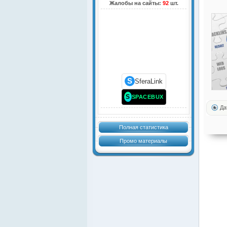
Жалобы на сайты:
92
шт.
S
SferaLink
S
SPACEBUX
Да
Полная статистика
Промо материалы