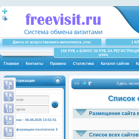
Диета от искусственного интеллекта.
1 К
(706)
150 РУБ x БОНУС 50 РУБ ЗА РЕГИСТРАЦИ
(2584)
Главная
Контакты
Правила
Статистика
Каталог сайтов
К
Авторизация
Здесь может б
Список 
Размещение сайта 
У нас - 06.08.2026
13:51:52
1x3
1x5
1
Информация посетителя ⇓
Список всех сайтов