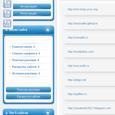
Авторизация
http://net-shop.ucoz.org
Регистрация
http://autosaller.github.io
Меню сайта
http://camelbf.ru
Главное меню ⇓
http://sesliadres.com
Списки серфинга ⇓
Платная реклама ⇓
http://seo.tvitik.ru
Раскрутка сайтов ⇓
История рекламы ⇓
http://ahigo.net
Платная реклама
http://optifine.ru
Раскрутка сайтов
http://zarabotok3517.blogspot.com
Топ 5 сайтов