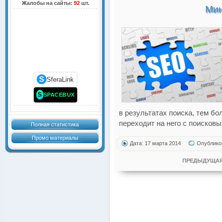
Жалобы на сайты:
92
шт.
Мин
S
SferaLink
S
SPACEBUX
в результатах поиска, тем б
переходит на него с поисковы
Полная статистика
Промо материалы
Дата: 17 марта 2014
Опублико
ПРЕДЫДУЩАЯ