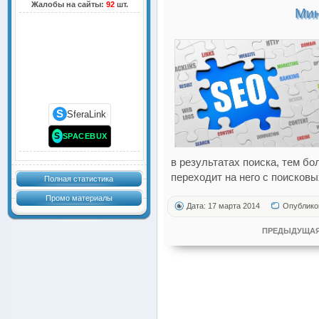
Жалобы на сайты:
92
шт.
Мин
S
SferaLink
S
SPACEBUX
в результатах поиска, тем б
переходит на него с поисковы
Полная статистика
Промо материалы
Дата: 17 марта 2014
Опублико
ПРЕДЫДУЩАЯ