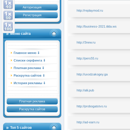
Авторизация
http://replaymod.ru
Регистрация
http://business-2021.tilda.ws
Меню сайта
http://3new.ru
Главное меню ⇓
http://pers55.ru
Списки серфинга ⇓
Платная реклама ⇓
http://uxodzakogey.ga
Раскрутка сайтов ⇓
История рекламы ⇓
http://alii.pub
Платная реклама
http://probogatstvo.ru
Раскрутка сайтов
http://ad-earn.ru
Топ 5 сайтов