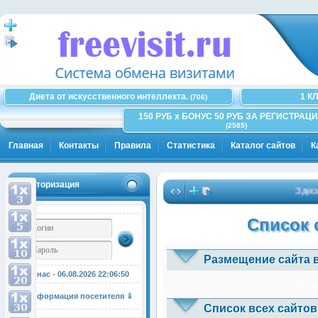
Диета от искусственного интеллекта.
1 К
(706)
150 РУБ x БОНУС 50 РУБ ЗА РЕГИСТРАЦИ
(2585)
Главная
Контакты
Правила
Статистика
Каталог сайтов
К
Авторизация
Здесь мо
Список 
Размещение сайта 
У нас - 06.08.2026
22:06:50
1x3
1x5
1
Информация посетителя ⇓
Список всех сайтов