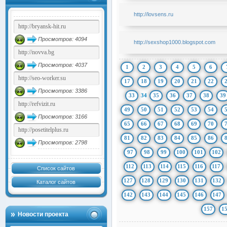
http://lovsens.ru
Просмотров: 4094
http://sexshop1000.blogspot.com
Просмотров: 4037
1
2
3
4
5
6
17
18
19
20
21
22
Просмотров: 3386
33
34
35
36
37
38
39
49
50
51
52
53
54
Просмотров: 3166
65
66
67
68
69
70
81
82
83
84
85
86
Просмотров: 2798
97
98
99
100
101
102
112
113
114
115
116
117
Список сайтов
127
128
129
130
131
132
Каталог сайтов
142
143
144
145
146
147
157
1
Новости проекта