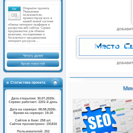
Открытие проекта.
Авг
Уважаемые
08
пользователи,
приветствуем всех в
нашей новой системе
обмена интернет-трафиком и
раскрутки веб-сайтов. Сервис
ДОБАВИТ
предназначен для обмена
визитами, посещениями и
бесплатного продвижения
интернет-ресурсов.…
Читать далее
ДОБАВИТ
Архив новостей
Статистика проекта
Мин
Дата открытия: 30.07.2020г.
Сервис работает: 2201-й день
Дата на сервере: 08.08.2026г.
Время на сервере: 19:20
Сайтов в базе: 258 шт.
Сайтов просмотрено: 191816
Пользователей: 252