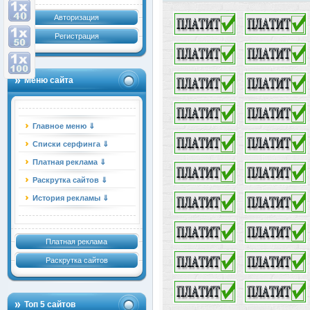
Авторизация
Регистрация
Меню сайта
Главное меню ⇓
Списки серфинга ⇓
Платная реклама ⇓
Раскрутка сайтов ⇓
История рекламы ⇓
Платная реклама
Раскрутка сайтов
Топ 5 сайтов