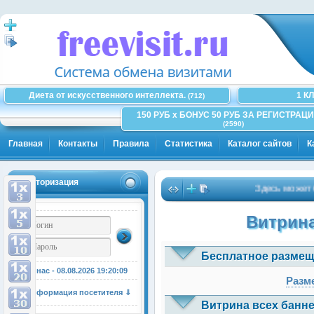
Диета от искусственного интеллекта.
1 К
(712)
150 РУБ x БОНУС 50 РУБ ЗА РЕГИСТРАЦИ
(2590)
Главная
Контакты
Правила
Статистика
Каталог сайтов
К
Авторизация
Здесь может быт
Витрина
Бесплатное размещ
У нас - 08.08.2026
19:20:09
Разме
Информация посетителя ⇓
Витрина всех банне