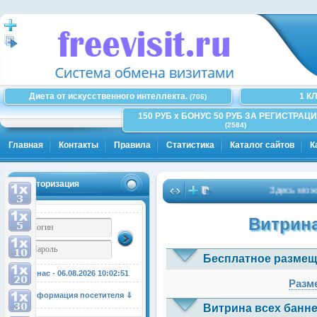
Диета от искусственного интеллекта.
1 К
(706)
150 РУБ x БОНУС 50 РУБ ЗА РЕГИСТРАЦИ
(2584)
Главная
Контакты
Правила
Статистика
Каталог сайтов
К
Авторизация
Здесь может б
Витрина
Бесплатное размещ
У нас - 06.08.2026
10:02:52
Разме
Информация посетителя ⇓
Витрина всех банне