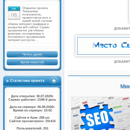
Открытие проекта.
Авг
Уважаемые
08
пользователи,
приветствуем всех в
нашей новой системе
обмена интернет-трафиком и
раскрутки веб-сайтов. Сервис
ДОБАВИТ
предназначен для обмена
визитами, посещениями и
бесплатного продвижения
интернет-ресурсов.…
Читать далее
ДОБАВИТ
Архив новостей
Статистика проекта
Мин
Дата открытия: 30.07.2020г.
Сервис работает: 2198-й день
Дата на сервере: 06.08.2026г.
Время на сервере: 10:02
Сайтов в базе: 258 шт.
Сайтов просмотрено: 191415
Пользователей: 251