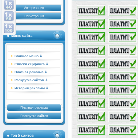
Авторизация
Регистрация
Меню сайта
Главное меню ⇓
Списки серфинга ⇓
Платная реклама ⇓
Раскрутка сайтов ⇓
История рекламы ⇓
Платная реклама
Раскрутка сайтов
Топ 5 сайтов