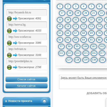
1
2
3
4
5
6
17
18
19
20
21
22
Просмотров: 4091
33
34
35
36
37
38
49
50
51
52
53
54
Просмотров: 4033
65
66
67
68
69
70
81
82
83
84
85
86
Просмотров: 3386
97
98
99
100
101
102
112
113
114
115
116
117
Просмотров: 3166
127
128
129
130
131
Просмотров: 2798
Здесь может быть Ваше рекламное 
Список сайтов
Каталог сайтов
ДОБАВИТЬ О
Новости проекта