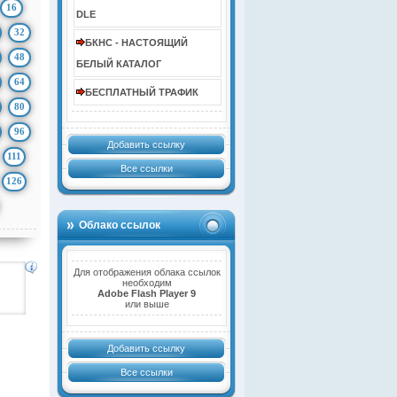
16
DLE
32
БКНС - НАСТОЯЩИЙ
48
БЕЛЫЙ КАТАЛОГ
64
БЕСПЛАТНЫЙ ТРАФИК
80
96
Добавить ссылку
111
Все ссылки
126
Облако ссылок
Для отображения облака ссылок
необходим
Adobe Flash Player 9
или выше
Добавить ссылку
Все ссылки