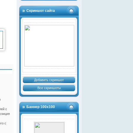
Скриншот сайта
Добавить скриншот
Все скриншоты
я
Баннер 100х100
лей с
озиция
го с