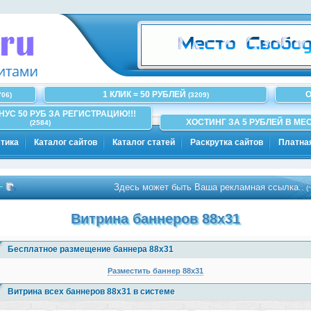
1 КЛИК = 50 РУБЛЕЙ
О
706)
(3209)
ОНУС 50 РУБ ЗА РЕГИСТРАЦИЮ!!!
ХОСТИНГ ЗА 5 РУБЛЕЙ В МЕС
(2584)
тика
Каталог сайтов
Каталог статей
Раскрутка сайтов
Платна
Здесь может быть Ваша рекламная ссылка..
(~100)
Витрина баннеров 88x31
Бесплатное размещение баннера 88х31
Разместить баннер 88х31
Витрина всех баннеров 88x31 в системе