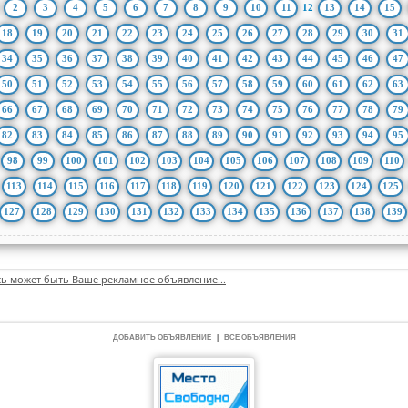
2
3
4
5
6
7
8
9
10
11
12
13
14
15
18
19
20
21
22
23
24
25
26
27
28
29
30
31
34
35
36
37
38
39
40
41
42
43
44
45
46
47
50
51
52
53
54
55
56
57
58
59
60
61
62
63
66
67
68
69
70
71
72
73
74
75
76
77
78
79
82
83
84
85
86
87
88
89
90
91
92
93
94
95
98
99
100
101
102
103
104
105
106
107
108
109
110
113
114
115
116
117
118
119
120
121
122
123
124
125
127
128
129
130
131
132
133
134
135
136
137
138
139
сь может быть Ваше рекламное объявление...
ДОБАВИТЬ ОБЪЯВЛЕНИЕ
|
ВСЕ ОБЪЯВЛЕНИЯ