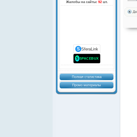
Жалобы на сайты:
92
шт.
Да
S
SferaLink
S
SPACEBUX
Полная статистика
Промо материалы