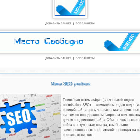
ДОБАВИТЬ БАННЕР
|
ВСЕ БАННЕРЫ
ДОБАВИТЬ БАННЕР
|
ВСЕ БАННЕРЫ
Мини SEO учебник
Поиско́вая оптимиза́ция (англ. search engine
optimization, SEO) — комплекс мер для подняти
позиций сайта в результатах выдачи поисковых
систем по определенным запросам пользовате
целью продвижения сайта. Обычно чем выше п
сайта в результатах поиска, тем больше
заинтересованных посетителей переходит на не
поисковых систем.