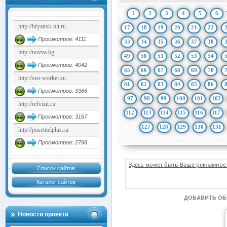
1
2
3
4
5
6
17
18
19
20
21
22
Просмотров: 4111
33
34
35
36
37
38
49
50
51
52
53
54
Просмотров: 4042
65
66
67
68
69
70
81
82
83
84
85
86
Просмотров: 3386
97
98
99
100
101
102
112
113
114
115
116
117
Просмотров: 3167
127
128
129
130
131
Просмотров: 2798
Здесь может быть Ваше рекламное 
Список сайтов
Каталог сайтов
ДОБАВИТЬ О
Новости проекта