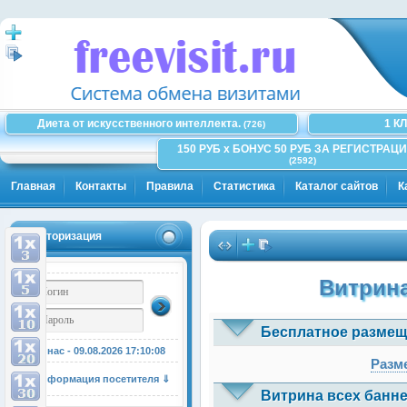
Диета от искусственного интеллекта.
1 К
(726)
150 РУБ x БОНУС 50 РУБ ЗА РЕГИСТРАЦИ
(2592)
Главная
Контакты
Правила
Статистика
Каталог сайтов
К
Авторизация
Витрина
Бесплатное размещ
У нас - 09.08.2026
17:10:08
Разме
Информация посетителя ⇓
Витрина всех банне