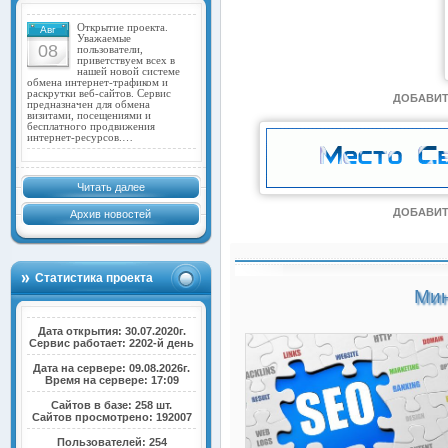
Открытие проекта.
Авг
Уважаемые
08
пользователи,
приветствуем всех в
нашей новой системе
обмена интернет-трафиком и
раскрутки веб-сайтов. Сервис
ДОБАВИТ
предназначен для обмена
визитами, посещениями и
бесплатного продвижения
интернет-ресурсов.…
Читать далее
ДОБАВИТ
Архив новостей
Статистика проекта
Мин
Дата открытия: 30.07.2020г.
Сервис работает: 2202-й день
Дата на сервере: 09.08.2026г.
Время на сервере: 17:09
Сайтов в базе: 258 шт.
Сайтов просмотрено: 192007
Пользователей: 254