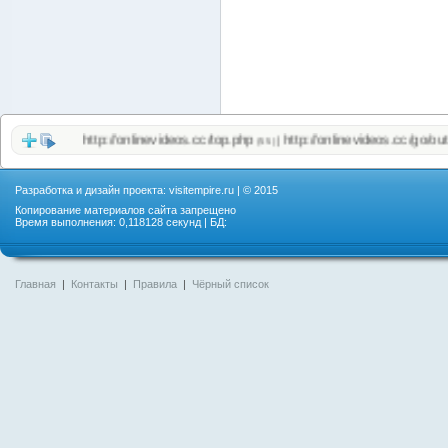
http://onlinevideos.cc/top.php
http://onlinevideos.cc/go/out.ph
|
(55)
Разработка и дизайн проекта:
visitempire.ru
| © 2015
Копирование материалов сайта запрещено
Время выполнения: 0,118128 секунд | БД:
Главная
|
Контакты
|
Правила
|
Чёрный список