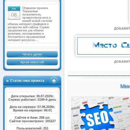
Открытие проекта.
Авг
Уважаемые
08
пользователи,
приветствуем всех в
нашей новой системе
обмена интернет-трафиком и
раскрутки веб-сайтов. Сервис
ДОБАВИТ
предназначен для обмена
визитами, посещениями и
бесплатного продвижения
интернет-ресурсов.…
Читать далее
ДОБАВИТ
Архив новостей
Статистика проекта
Мин
Дата открытия: 30.07.2020г.
Сервис работает: 2199-й день
Дата на сервере: 07.08.2026г.
Время на сервере: 06:01
Сайтов в базе: 258 шт.
Сайтов просмотрено: 191527
Пользователей: 251