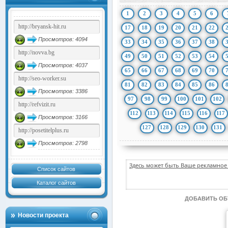
1
2
3
4
5
6
17
18
19
20
21
22
Просмотров: 4094
33
34
35
36
37
38
49
50
51
52
53
54
Просмотров: 4037
65
66
67
68
69
70
81
82
83
84
85
86
Просмотров: 3386
97
98
99
100
101
102
112
113
114
115
116
117
Просмотров: 3166
127
128
129
130
131
Просмотров: 2798
Здесь может быть Ваше рекламное 
Список сайтов
Каталог сайтов
ДОБАВИТЬ О
Новости проекта