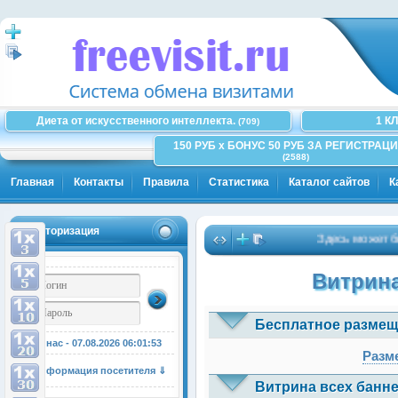
Диета от искусственного интеллекта.
1 К
(709)
150 РУБ x БОНУС 50 РУБ ЗА РЕГИСТРАЦИ
(2588)
Главная
Контакты
Правила
Статистика
Каталог сайтов
К
Авторизация
Здесь может быть
Витрина
Бесплатное размещ
У нас - 07.08.2026
06:01:53
Разме
Информация посетителя ⇓
Витрина всех банне