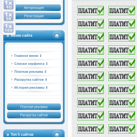
Авторизация
Регистрация
Меню сайта
Главное меню ⇓
Списки серфинга ⇓
Платная реклама ⇓
Раскрутка сайтов ⇓
История рекламы ⇓
Платная реклама
Раскрутка сайтов
Топ 5 сайтов