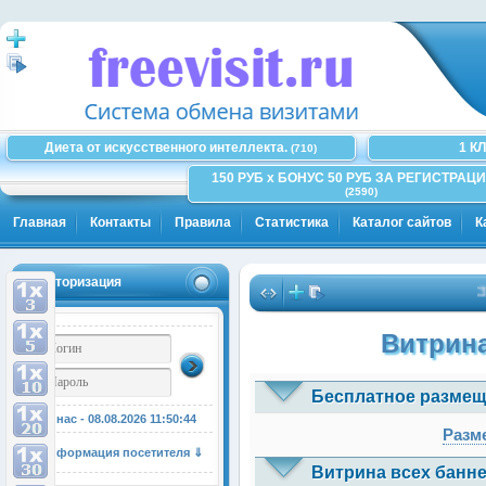
Диета от искусственного интеллекта.
1 К
(710)
150 РУБ x БОНУС 50 РУБ ЗА РЕГИСТРАЦИ
(2590)
Главная
Контакты
Правила
Статистика
Каталог сайтов
К
Авторизация
Здес
Витрина
Бесплатное размещ
У нас - 08.08.2026
11:50:45
Разме
Информация посетителя ⇓
Витрина всех банне