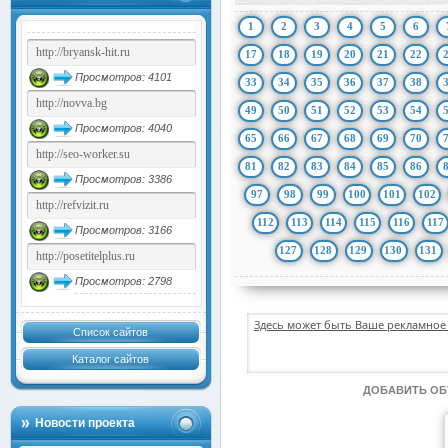
1
2
3
4
5
6
17
18
19
20
21
22
Просмотров: 4101
33
34
35
36
37
38
49
50
51
52
53
54
Просмотров: 4040
65
66
67
68
69
70
81
82
83
84
85
86
Просмотров: 3386
97
98
99
100
101
102
112
113
114
115
116
117
Просмотров: 3166
127
128
129
130
131
Просмотров: 2798
Здесь может быть Ваше рекламное 
Список сайтов
Каталог сайтов
ДОБАВИТЬ О
Новости проекта