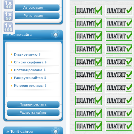
Авторизация
Регистрация
Меню сайта
Главное меню ⇓
Списки серфинга ⇓
Платная реклама ⇓
Раскрутка сайтов ⇓
История рекламы ⇓
Платная реклама
Раскрутка сайтов
Топ 5 сайтов