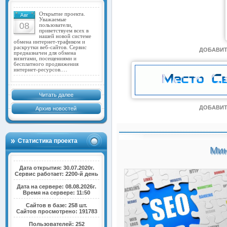
Открытие проекта.
Авг
Уважаемые
08
пользователи,
приветствуем всех в
нашей новой системе
обмена интернет-трафиком и
раскрутки веб-сайтов. Сервис
ДОБАВИТ
предназначен для обмена
визитами, посещениями и
бесплатного продвижения
интернет-ресурсов.…
Читать далее
ДОБАВИТ
Архив новостей
Статистика проекта
Мин
Дата открытия: 30.07.2020г.
Сервис работает: 2200-й день
Дата на сервере: 08.08.2026г.
Время на сервере: 11:50
Сайтов в базе: 258 шт.
Сайтов просмотрено: 191783
Пользователей: 252