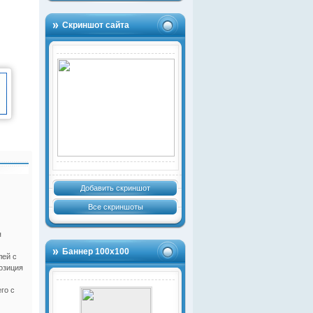
Скриншот сайта
Добавить скриншот
Все скриншоты
я
Баннер 100х100
лей с
озиция
го с