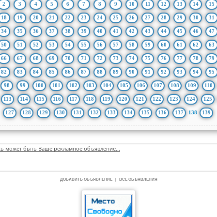
2
3
4
5
6
7
8
9
10
11
12
13
14
15
18
19
20
21
22
23
24
25
26
27
28
29
30
31
34
35
36
37
38
39
40
41
42
43
44
45
46
47
50
51
52
53
54
55
56
57
58
59
60
61
62
63
66
67
68
69
70
71
72
73
74
75
76
77
78
79
82
83
84
85
86
87
88
89
90
91
92
93
94
95
98
99
100
101
102
103
104
105
106
107
108
109
110
113
114
115
116
117
118
119
120
121
122
123
124
125
127
128
129
130
131
132
133
134
135
136
137
138
139
сь может быть Ваше рекламное объявление...
ДОБАВИТЬ ОБЪЯВЛЕНИЕ
|
ВСЕ ОБЪЯВЛЕНИЯ