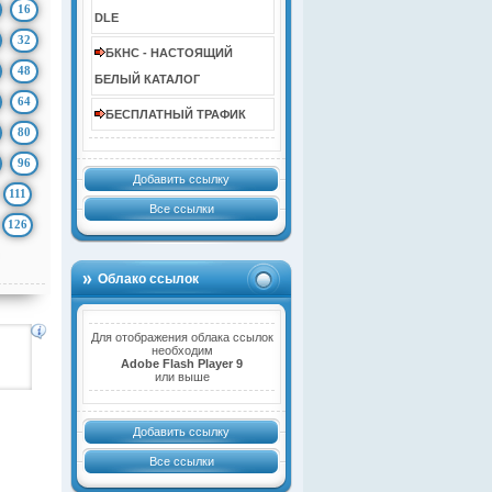
16
DLE
32
БКНС - НАСТОЯЩИЙ
48
БЕЛЫЙ КАТАЛОГ
64
БЕСПЛАТНЫЙ ТРАФИК
80
96
Добавить ссылку
111
Все ссылки
126
Облако ссылок
Для отображения облака ссылок
необходим
Adobe Flash Player 9
или выше
Добавить ссылку
Все ссылки