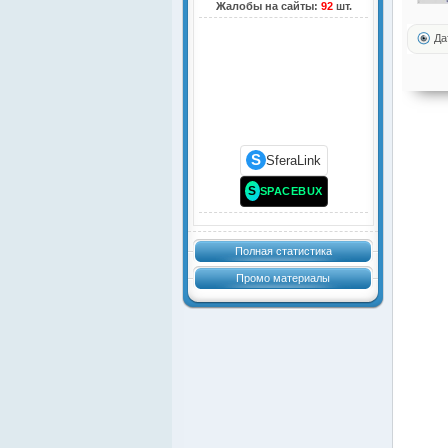
Жалобы на сайты:
92
шт.
Да
S
SferaLink
S
SPACEBUX
Полная статистика
Промо материалы