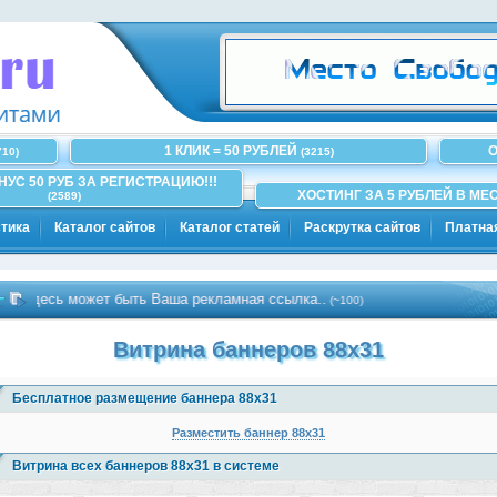
1 КЛИК = 50 РУБЛЕЙ
О
710)
(3215)
ОНУС 50 РУБ ЗА РЕГИСТРАЦИЮ!!!
ХОСТИНГ ЗА 5 РУБЛЕЙ В МЕС
(2589)
тика
Каталог сайтов
Каталог статей
Раскрутка сайтов
Платна
есь может быть Ваша рекламная ссылка..
(~100)
Витрина баннеров 88x31
Бесплатное размещение баннера 88х31
Разместить баннер 88х31
Витрина всех баннеров 88x31 в системе