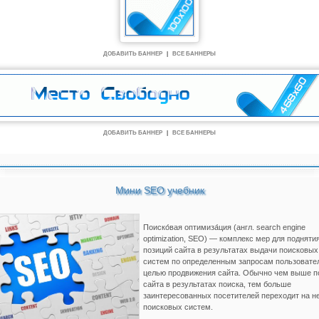
ДОБАВИТЬ БАННЕР
|
ВСЕ БАННЕРЫ
ДОБАВИТЬ БАННЕР
|
ВСЕ БАННЕРЫ
Мини SEO учебник
Поиско́вая оптимиза́ция (англ. search engine
optimization, SEO) — комплекс мер для подняти
позиций сайта в результатах выдачи поисковых
систем по определенным запросам пользовате
целью продвижения сайта. Обычно чем выше п
сайта в результатах поиска, тем больше
заинтересованных посетителей переходит на не
поисковых систем.