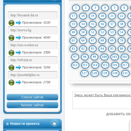
1
2
3
4
5
6
17
18
19
20
21
22
Просмотров: 4100
33
34
35
36
37
38
49
50
51
52
53
54
Просмотров: 4040
65
66
67
68
69
70
81
82
83
84
85
86
Просмотров: 3386
97
98
99
100
101
102
112
113
114
115
116
117
Просмотров: 3166
127
128
129
130
131
Просмотров: 2798
Здесь может быть Ваше рекламное 
Список сайтов
Каталог сайтов
ДОБАВИТЬ О
Новости проекта