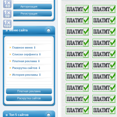
Авторизация
Регистрация
Меню сайта
Главное меню ⇓
Списки серфинга ⇓
Платная реклама ⇓
Раскрутка сайтов ⇓
История рекламы ⇓
Платная реклама
Раскрутка сайтов
Топ 5 сайтов