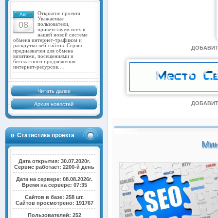
Открытие проекта.
Авг
Уважаемые
08
пользователи,
приветствуем всех в
нашей новой системе
обмена интернет-трафиком и
раскрутки веб-сайтов. Сервис
ДОБАВИТ
предназначен для обмена
визитами, посещениями и
бесплатного продвижения
интернет-ресурсов.…
Читать далее
ДОБАВИТ
Архив новостей
Статистика проекта
Мин
Дата открытия: 30.07.2020г.
Сервис работает: 2200-й день
Дата на сервере: 08.08.2026г.
Время на сервере: 07:35
Сайтов в базе: 258 шт.
Сайтов просмотрено: 191767
Пользователей: 252