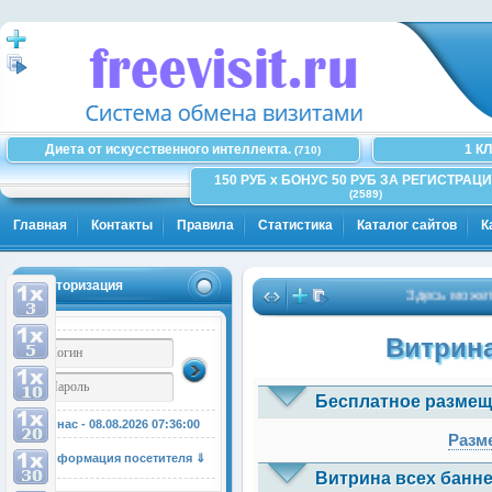
Диета от искусственного интеллекта.
1 К
(710)
150 РУБ x БОНУС 50 РУБ ЗА РЕГИСТРАЦИ
(2589)
Главная
Контакты
Правила
Статистика
Каталог сайтов
К
Авторизация
Здесь может бы
Витрина
Бесплатное размещ
У нас - 08.08.2026
07:36:01
Разме
Информация посетителя ⇓
Витрина всех банне