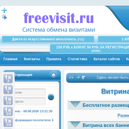
Диета от искусственного интеллекта.
1 К
(711)
150 РУБ x БОНУС 50 РУБ ЗА РЕГИСТРАЦИ
(2590)
Главная
Контакты
Правила
Статистика
Каталог сайтов
К
Авторизация
Здесь может быть Ва
Витрина
Бесплатное размещ
У нас - 08.08.2026
13:21:39
Разме
Информация посетителя ⇓
Витрина всех банне