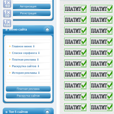
Авторизация
Регистрация
Меню сайта
Главное меню ⇓
Списки серфинга ⇓
Платная реклама ⇓
Раскрутка сайтов ⇓
История рекламы ⇓
Платная реклама
Раскрутка сайтов
Топ 5 сайтов