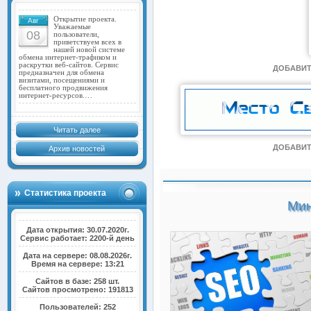
Открытие проекта.
Авг
Уважаемые
08
пользователи,
приветствуем всех в
нашей новой системе
обмена интернет-трафиком и
раскрутки веб-сайтов. Сервис
ДОБАВИТ
предназначен для обмена
визитами, посещениями и
бесплатного продвижения
интернет-ресурсов.…
Читать далее
ДОБАВИТ
Архив новостей
Статистика проекта
Мин
Дата открытия: 30.07.2020г.
Сервис работает: 2200-й день
Дата на сервере: 08.08.2026г.
Время на сервере: 13:21
Сайтов в базе: 258 шт.
Сайтов просмотрено: 191813
Пользователей: 252