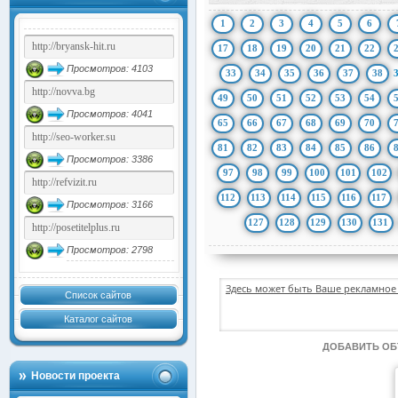
1
2
3
4
5
6
17
18
19
20
21
22
Просмотров: 4103
33
34
35
36
37
38
49
50
51
52
53
54
Просмотров: 4041
65
66
67
68
69
70
81
82
83
84
85
86
Просмотров: 3386
97
98
99
100
101
102
112
113
114
115
116
117
Просмотров: 3166
127
128
129
130
131
Просмотров: 2798
Здесь может быть Ваше рекламное 
Список сайтов
Каталог сайтов
ДОБАВИТЬ О
Новости проекта