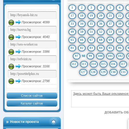
1
2
3
4
5
6
17
18
19
20
21
22
Просмотров: 4099
33
34
35
36
37
38
49
50
51
52
53
54
Просмотров: 4040
65
66
67
68
69
70
81
82
83
84
85
86
Просмотров: 3386
97
98
99
100
101
102
112
113
114
115
116
117
Просмотров: 3166
127
128
129
130
131
Просмотров: 2798
Здесь может быть Ваше рекламное 
Список сайтов
Каталог сайтов
ДОБАВИТЬ О
Новости проекта