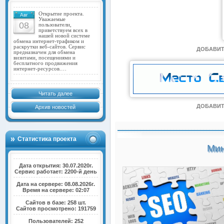
Открытие проекта.
Авг
Уважаемые
08
пользователи,
приветствуем всех в
нашей новой системе
обмена интернет-трафиком и
раскрутки веб-сайтов. Сервис
ДОБАВИТ
предназначен для обмена
визитами, посещениями и
бесплатного продвижения
интернет-ресурсов.…
Читать далее
ДОБАВИТ
Архив новостей
Статистика проекта
Мин
Дата открытия: 30.07.2020г.
Сервис работает: 2200-й день
Дата на сервере: 08.08.2026г.
Время на сервере: 02:07
Сайтов в базе: 258 шт.
Сайтов просмотрено: 191759
Пользователей: 252