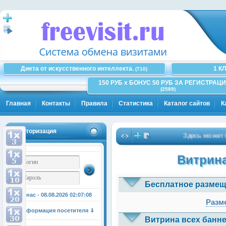
Диета от искусственного интеллекта.
1 К
(710)
150 РУБ x БОНУС 50 РУБ ЗА РЕГИСТРАЦИ
(2589)
Главная
Контакты
Правила
Статистика
Каталог сайтов
К
Авторизация
Здесь может быт
Витрина
Бесплатное размещ
У нас - 08.08.2026
02:07:08
Разме
Информация посетителя ⇓
Витрина всех банне