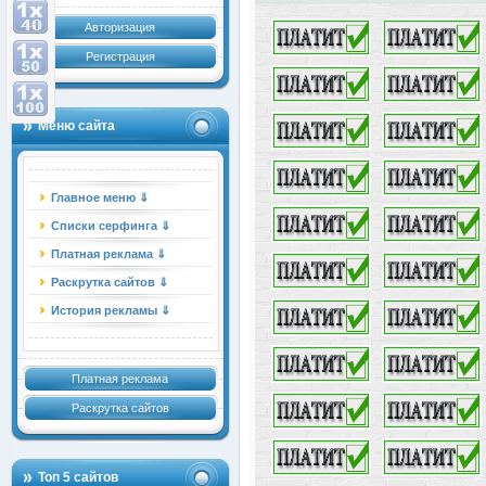
Авторизация
Регистрация
Меню сайта
Главное меню ⇓
Списки серфинга ⇓
Платная реклама ⇓
Раскрутка сайтов ⇓
История рекламы ⇓
Платная реклама
Раскрутка сайтов
Топ 5 сайтов