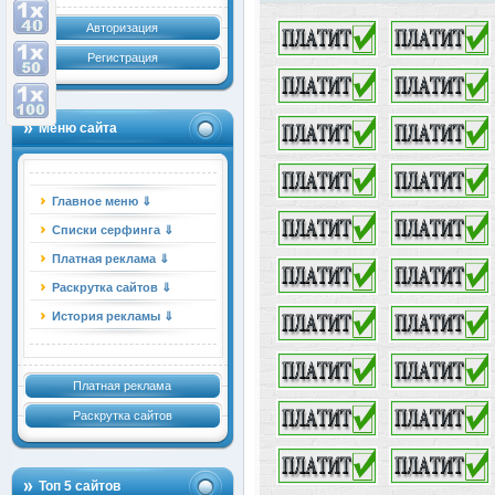
Авторизация
Регистрация
Меню сайта
Главное меню ⇓
Списки серфинга ⇓
Платная реклама ⇓
Раскрутка сайтов ⇓
История рекламы ⇓
Платная реклама
Раскрутка сайтов
Топ 5 сайтов