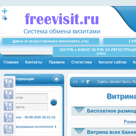
Диета от искусственного интеллекта.
1 К
(706)
150 РУБ x БОНУС 50 РУБ ЗА РЕГИСТРАЦИ
(2584)
Главная
Контакты
Правила
Статистика
Каталог сайтов
К
Авторизация
Здесь может быть Ваша 
Витрина
Бесплатное размещ
У нас - 06.08.2026
18:21:34
Разме
Информация посетителя ⇓
Витрина всех банне