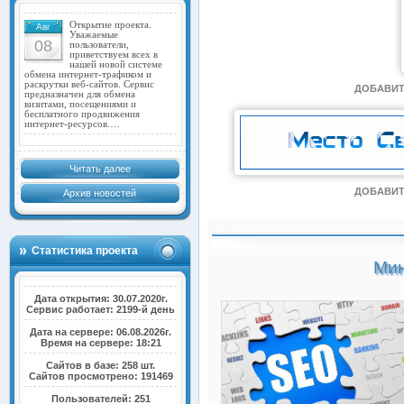
Открытие проекта.
Авг
Уважаемые
08
пользователи,
приветствуем всех в
нашей новой системе
обмена интернет-трафиком и
раскрутки веб-сайтов. Сервис
ДОБАВИТ
предназначен для обмена
визитами, посещениями и
бесплатного продвижения
интернет-ресурсов.…
Читать далее
ДОБАВИТ
Архив новостей
Статистика проекта
Мин
Дата открытия: 30.07.2020г.
Сервис работает: 2199-й день
Дата на сервере: 06.08.2026г.
Время на сервере: 18:21
Сайтов в базе: 258 шт.
Сайтов просмотрено: 191469
Пользователей: 251