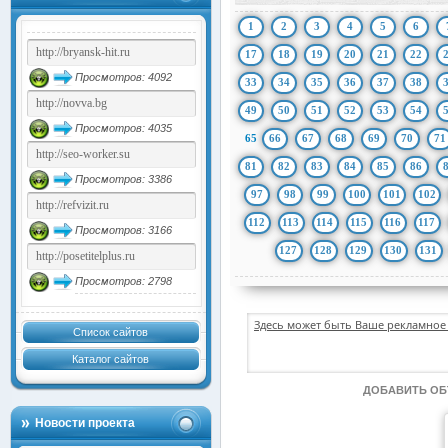
1
2
3
4
5
6
17
18
19
20
21
22
Просмотров: 4092
33
34
35
36
37
38
49
50
51
52
53
54
Просмотров: 4035
65
66
67
68
69
70
71
81
82
83
84
85
86
Просмотров: 3386
97
98
99
100
101
102
112
113
114
115
116
117
Просмотров: 3166
127
128
129
130
131
Просмотров: 2798
Здесь может быть Ваше рекламное 
Список сайтов
Каталог сайтов
ДОБАВИТЬ О
Новости проекта