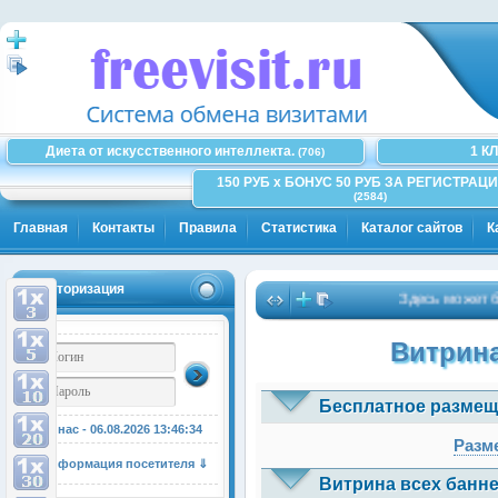
Диета от искусственного интеллекта.
1 К
(706)
150 РУБ x БОНУС 50 РУБ ЗА РЕГИСТРАЦИ
(2584)
Главная
Контакты
Правила
Статистика
Каталог сайтов
К
Авторизация
Здесь может быть
Витрина
Бесплатное размещ
У нас - 06.08.2026
13:46:34
Разме
Информация посетителя ⇓
Витрина всех банне