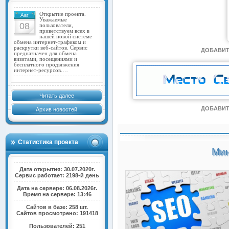
Открытие проекта.
Авг
Уважаемые
08
пользователи,
приветствуем всех в
нашей новой системе
обмена интернет-трафиком и
раскрутки веб-сайтов. Сервис
ДОБАВИТ
предназначен для обмена
визитами, посещениями и
бесплатного продвижения
интернет-ресурсов.…
Читать далее
ДОБАВИТ
Архив новостей
Статистика проекта
Мин
Дата открытия: 30.07.2020г.
Сервис работает: 2198-й день
Дата на сервере: 06.08.2026г.
Время на сервере: 13:46
Сайтов в базе: 258 шт.
Сайтов просмотрено: 191418
Пользователей: 251