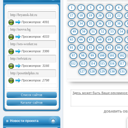
1
2
3
4
5
6
17
18
19
20
21
22
Просмотров: 4091
33
34
35
36
37
38
49
50
51
52
53
54
Просмотров: 4033
65
66
67
68
69
70
81
82
83
84
85
86
Просмотров: 3386
97
98
99
100
101
102
112
113
114
115
116
117
Просмотров: 3166
127
128
129
130
131
Просмотров: 2798
Здесь может быть Ваше рекламное 
Список сайтов
Каталог сайтов
ДОБАВИТЬ О
Новости проекта