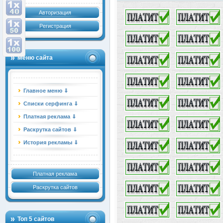
Авторизация
Регистрация
Меню сайта
Главное меню ⇓
Списки серфинга ⇓
Платная реклама ⇓
Раскрутка сайтов ⇓
История рекламы ⇓
Платная реклама
Раскрутка сайтов
Топ 5 сайтов