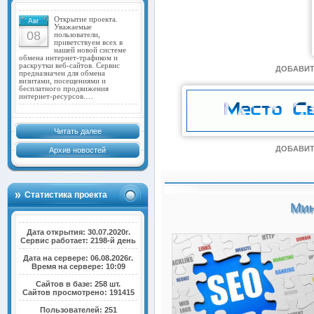
Открытие проекта.
Авг
Уважаемые
08
пользователи,
приветствуем всех в
нашей новой системе
обмена интернет-трафиком и
раскрутки веб-сайтов. Сервис
ДОБАВИТ
предназначен для обмена
визитами, посещениями и
бесплатного продвижения
интернет-ресурсов.…
Читать далее
ДОБАВИТ
Архив новостей
Статистика проекта
Мин
Дата открытия: 30.07.2020г.
Сервис работает: 2198-й день
Дата на сервере: 06.08.2026г.
Время на сервере: 10:09
Сайтов в базе: 258 шт.
Сайтов просмотрено: 191415
Пользователей: 251