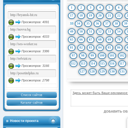
1
2
3
4
5
6
17
18
19
20
21
22
Просмотров: 4091
33
34
35
36
37
38
39
49
50
51
52
53
54
Просмотров: 4033
65
66
67
68
69
70
81
82
83
84
85
86
Просмотров: 3386
97
98
99
100
101
102
112
113
114
115
116
117
Просмотров: 3166
127
128
129
130
131
Просмотров: 2798
Здесь может быть Ваше рекламное 
Список сайтов
Каталог сайтов
ДОБАВИТЬ О
Новости проекта