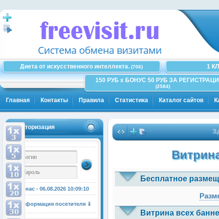
Диета от искусственного интеллекта.
1 К
(706)
150 РУБ x БОНУС 50 РУБ ЗА РЕГИСТРАЦИ
(2584)
Главная
Контакты
Правила
Статистика
Каталог сайтов
К
Авторизация
Здесь
Витрина
Бесплатное размещ
У нас - 06.08.2026
10:09:11
Разме
Информация посетителя ⇓
Витрина всех банне