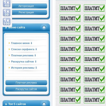
Авторизация
Регистрация
Меню сайта
Главное меню ⇓
Списки серфинга ⇓
Платная реклама ⇓
Раскрутка сайтов ⇓
История рекламы ⇓
Платная реклама
Раскрутка сайтов
Топ 5 сайтов