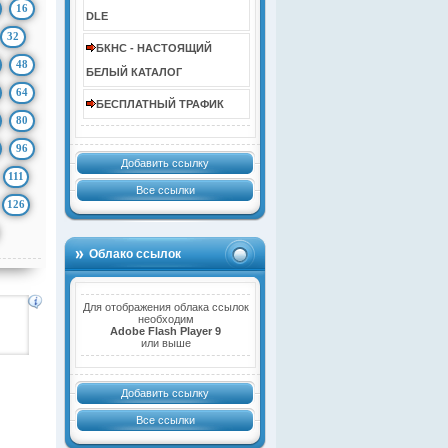
16
DLE
32
БКНС - НАСТОЯЩИЙ
48
БЕЛЫЙ КАТАЛОГ
64
БЕСПЛАТНЫЙ ТРАФИК
80
96
Добавить ссылку
111
Все ссылки
126
Облако ссылок
Для отображения облака ссылок
необходим
Adobe Flash Player 9
или выше
Добавить ссылку
Все ссылки