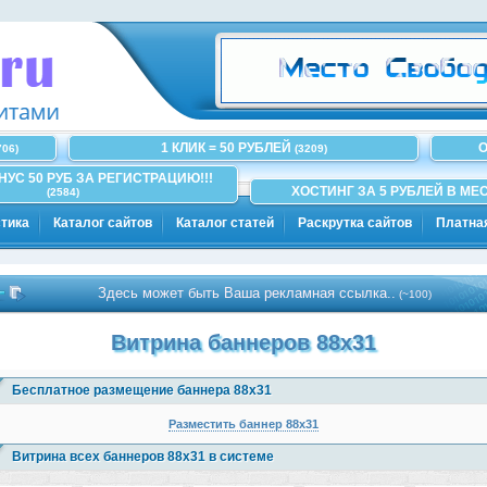
1 КЛИК = 50 РУБЛЕЙ
О
706)
(3209)
ОНУС 50 РУБ ЗА РЕГИСТРАЦИЮ!!!
ХОСТИНГ ЗА 5 РУБЛЕЙ В МЕС
(2584)
тика
Каталог сайтов
Каталог статей
Раскрутка сайтов
Платна
Здесь может быть Ваша рекламная ссылка..
(~100)
Витрина баннеров 88x31
Бесплатное размещение баннера 88х31
Разместить баннер 88х31
Витрина всех баннеров 88x31 в системе