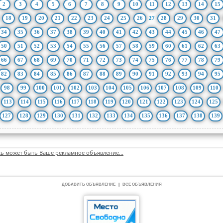
2
3
4
5
6
7
8
9
10
11
12
13
14
15
18
19
20
21
22
23
24
25
26
27
28
29
30
31
34
35
36
37
38
39
40
41
42
43
44
45
46
47
50
51
52
53
54
55
56
57
58
59
60
61
62
63
66
67
68
69
70
71
72
73
74
75
76
77
78
79
82
83
84
85
86
87
88
89
90
91
92
93
94
95
98
99
100
101
102
103
104
105
106
107
108
109
110
113
114
115
116
117
118
119
120
121
122
123
124
125
127
128
129
130
131
132
133
134
135
136
137
138
139
сь может быть Ваше рекламное объявление...
ДОБАВИТЬ ОБЪЯВЛЕНИЕ
|
ВСЕ ОБЪЯВЛЕНИЯ