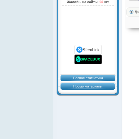
Жалобы на сайты:
92
шт.
Да
S
SferaLink
S
SPACEBUX
Полная статистика
Промо материалы