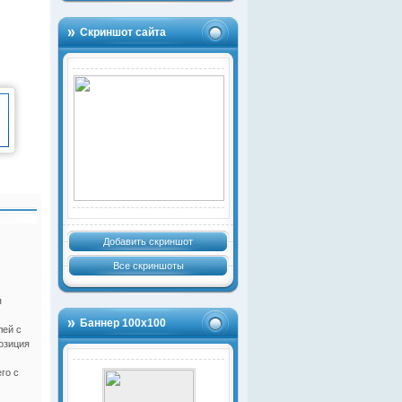
Скриншот сайта
Добавить скриншот
Все скриншоты
я
Баннер 100х100
лей с
озиция
го с