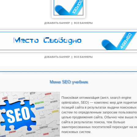
ДОБАВИТЬ БАННЕР
|
ВСЕ БАННЕРЫ
ДОБАВИТЬ БАННЕР
|
ВСЕ БАННЕРЫ
Мини SEO учебник
Поиско́вая оптимиза́ция (англ. search engine
optimization, SEO) — комплекс мер для подняти
позиций сайта в результатах выдачи поисковых
систем по определенным запросам пользовате
целью продвижения сайта. Обычно чем выше п
сайта в результатах поиска, тем больше
заинтересованных посетителей переходит на не
поисковых систем.