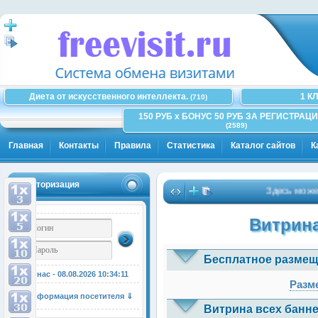
Диета от искусственного интеллекта.
1 К
(710)
150 РУБ x БОНУС 50 РУБ ЗА РЕГИСТРАЦИ
(2589)
Главная
Контакты
Правила
Статистика
Каталог сайтов
К
Авторизация
Здесь может бы
Витрина
Бесплатное размещ
У нас - 08.08.2026
10:34:12
Разме
Информация посетителя ⇓
Витрина всех банне