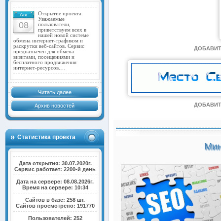
Открытие проекта.
Авг
Уважаемые
08
пользователи,
приветствуем всех в
нашей новой системе
обмена интернет-трафиком и
раскрутки веб-сайтов. Сервис
ДОБАВИТ
предназначен для обмена
визитами, посещениями и
бесплатного продвижения
интернет-ресурсов.…
Читать далее
ДОБАВИТ
Архив новостей
Статистика проекта
Мин
Дата открытия: 30.07.2020г.
Сервис работает: 2200-й день
Дата на сервере: 08.08.2026г.
Время на сервере: 10:34
Сайтов в базе: 258 шт.
Сайтов просмотрено: 191770
Пользователей: 252