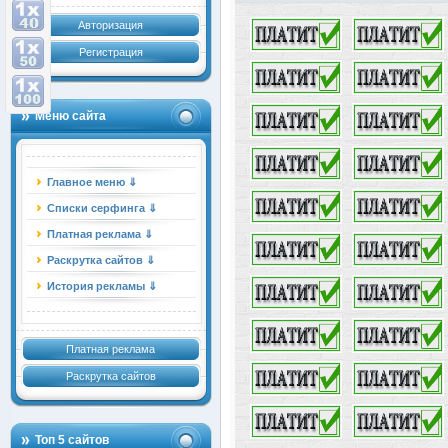
Авторизация
Регистрация
Меню сайта
Главное меню ⇓
Списки серфинга ⇓
Платная реклама ⇓
Раскрутка сайтов ⇓
История рекламы ⇓
Платная реклама
Раскрутка сайтов
Топ 5 сайтов