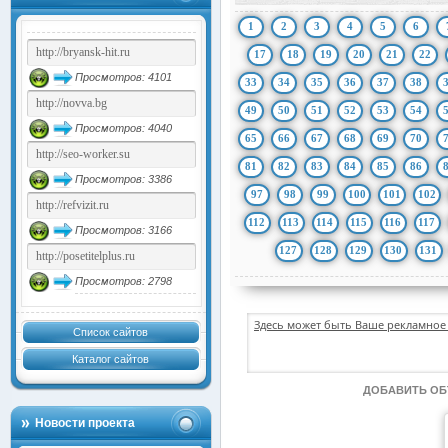
1
2
3
4
5
6
17
18
19
20
21
22
Просмотров: 4101
33
34
35
36
37
38
49
50
51
52
53
54
Просмотров: 4040
65
66
67
68
69
70
81
82
83
84
85
86
Просмотров: 3386
97
98
99
100
101
102
112
113
114
115
116
117
Просмотров: 3166
127
128
129
130
131
Просмотров: 2798
Здесь может быть Ваше рекламное 
Список сайтов
Каталог сайтов
ДОБАВИТЬ О
Новости проекта