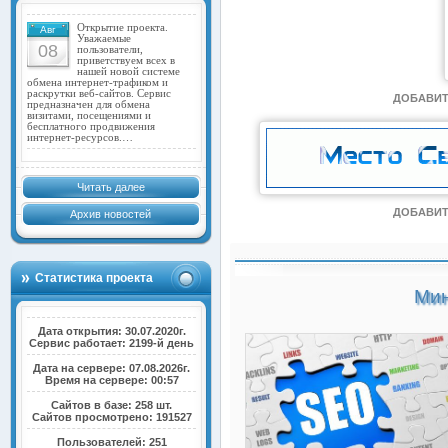
Открытие проекта.
Авг
Уважаемые
08
пользователи,
приветствуем всех в
нашей новой системе
обмена интернет-трафиком и
раскрутки веб-сайтов. Сервис
ДОБАВИТ
предназначен для обмена
визитами, посещениями и
бесплатного продвижения
интернет-ресурсов.…
Читать далее
ДОБАВИТ
Архив новостей
Статистика проекта
Мин
Дата открытия: 30.07.2020г.
Сервис работает: 2199-й день
Дата на сервере: 07.08.2026г.
Время на сервере: 00:57
Сайтов в базе: 258 шт.
Сайтов просмотрено: 191527
Пользователей: 251