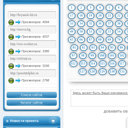
1
2
3
4
5
6
17
18
19
20
21
22
Просмотров: 4094
33
34
35
36
37
38
49
50
51
52
53
54
Просмотров: 4037
65
66
67
68
69
70
81
82
83
84
85
86
Просмотров: 3386
97
98
99
100
101
102
112
113
114
115
116
117
Просмотров: 3166
127
128
129
130
131
Просмотров: 2798
Здесь может быть Ваше рекламное 
Список сайтов
Каталог сайтов
ДОБАВИТЬ О
Новости проекта