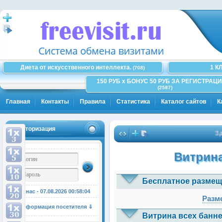
Диета от искусственного интеллекта.
1 К
(708)
150 РУБ x БОНУС 50 РУБ ЗА РЕГИСТРАЦИ
(2587)
Главная
Контакты
Правила
Статистика
Каталог сайтов
К
Авторизация
Здесь
Витрина
Бесплатное размещ
У нас - 07.08.2026
00:58:05
Разме
Информация посетителя ⇓
Витрина всех банне