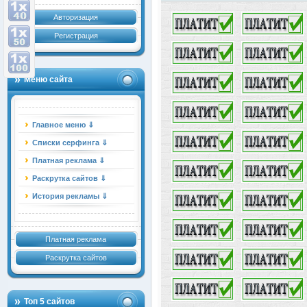
Авторизация
Регистрация
Меню сайта
Главное меню ⇓
Списки серфинга ⇓
Платная реклама ⇓
Раскрутка сайтов ⇓
История рекламы ⇓
Платная реклама
Раскрутка сайтов
Топ 5 сайтов