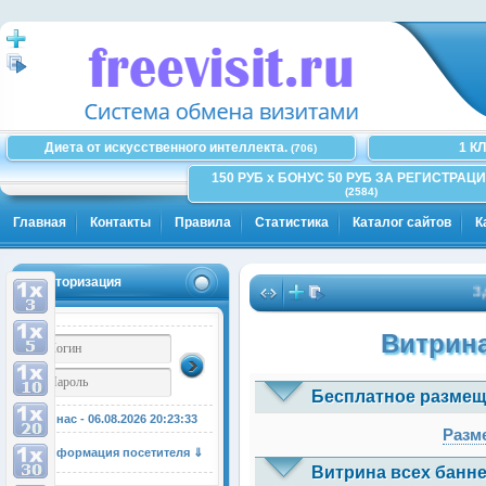
Диета от искусственного интеллекта.
1 К
(706)
150 РУБ x БОНУС 50 РУБ ЗА РЕГИСТРАЦИ
(2584)
Главная
Контакты
Правила
Статистика
Каталог сайтов
К
Авторизация
Здесь
Витрина
Бесплатное размещ
У нас - 06.08.2026
20:23:34
Разме
Информация посетителя ⇓
Витрина всех банне