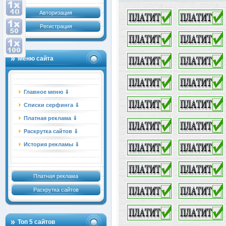
Авторизация
Регистрация
Меню сайта
Главное меню ⇓
Списки серфинга ⇓
Платная реклама ⇓
Раскрутка сайтов ⇓
История рекламы ⇓
Платная реклама
Раскрутка сайтов
Топ 5 сайтов