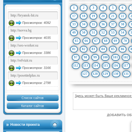
1
2
3
4
5
6
17
18
19
20
21
22
Просмотров: 4092
33
34
35
36
37
38
49
50
51
52
53
54
Просмотров: 4035
65
66
67
68
69
70
81
82
83
84
85
86
Просмотров: 3386
97
98
99
100
101
102
112
113
114
115
116
117
Просмотров: 3166
127
128
129
130
131
Просмотров: 2798
Здесь может быть Ваше рекламное 
Список сайтов
Каталог сайтов
ДОБАВИТЬ О
Новости проекта