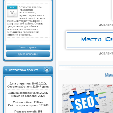
Открытие проекта.
Авг
Уважаемые
08
пользователи,
приветствуем всех в
нашей новой системе
обмена интернет-трафиком и
раскрутки веб-сайтов. Сервис
ДОБАВИТ
предназначен для обмена
визитами, посещениями и
бесплатного продвижения
интернет-ресурсов.…
Читать далее
ДОБАВИТ
Архив новостей
Статистика проекта
Мин
Дата открытия: 30.07.2020г.
Сервис работает: 2199-й день
Дата на сервере: 06.08.2026г.
Время на сервере: 20:23
Сайтов в базе: 258 шт.
Сайтов просмотрено: 191469
Пользователей: 251