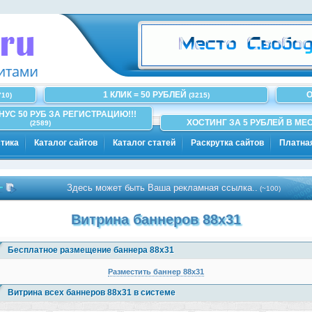
1 КЛИК = 50 РУБЛЕЙ
О
710)
(3215)
ОНУС 50 РУБ ЗА РЕГИСТРАЦИЮ!!!
ХОСТИНГ ЗА 5 РУБЛЕЙ В МЕС
(2589)
тика
Каталог сайтов
Каталог статей
Раскрутка сайтов
Платна
Здесь может быть Ваша рекламная ссылка..
(~100)
Витрина баннеров 88x31
Бесплатное размещение баннера 88х31
Разместить баннер 88х31
Витрина всех баннеров 88x31 в системе