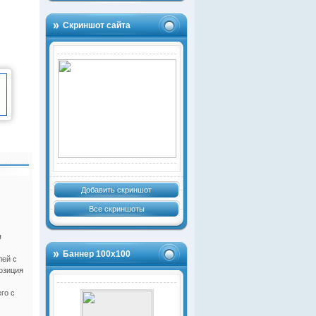
Скриншот сайта
Добавить скриншот
Все скриншоты
я
Баннер 100х100
лей с
озиция
го с