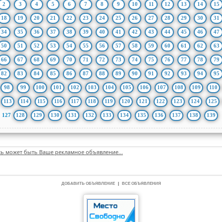
2
3
4
5
6
7
8
9
10
11
12
13
14
15
18
19
20
21
22
23
24
25
26
27
28
29
30
31
34
35
36
37
38
39
40
41
42
43
44
45
46
47
50
51
52
53
54
55
56
57
58
59
60
61
62
63
66
67
68
69
70
71
72
73
74
75
76
77
78
79
82
83
84
85
86
87
88
89
90
91
92
93
94
95
98
99
100
101
102
103
104
105
106
107
108
109
110
113
114
115
116
117
118
119
120
121
122
123
124
125
127
128
129
130
131
132
133
134
135
136
137
138
139
сь может быть Ваше рекламное объявление...
ДОБАВИТЬ ОБЪЯВЛЕНИЕ
|
ВСЕ ОБЪЯВЛЕНИЯ