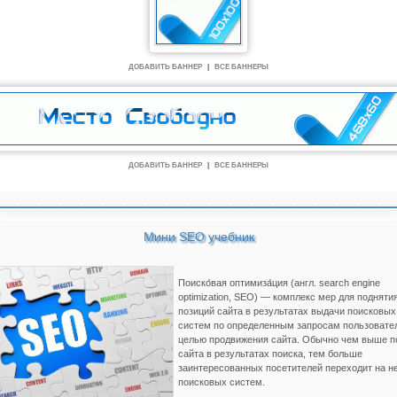
ДОБАВИТЬ БАННЕР
|
ВСЕ БАННЕРЫ
ДОБАВИТЬ БАННЕР
|
ВСЕ БАННЕРЫ
Мини SEO учебник
Поиско́вая оптимиза́ция (англ. search engine
optimization, SEO) — комплекс мер для подняти
позиций сайта в результатах выдачи поисковых
систем по определенным запросам пользовате
целью продвижения сайта. Обычно чем выше п
сайта в результатах поиска, тем больше
заинтересованных посетителей переходит на не
поисковых систем.