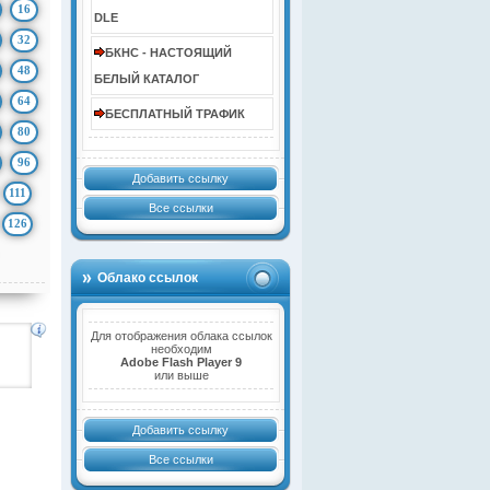
16
DLE
32
БКНС - НАСТОЯЩИЙ
48
БЕЛЫЙ КАТАЛОГ
64
БЕСПЛАТНЫЙ ТРАФИК
80
96
Добавить ссылку
111
Все ссылки
126
Облако ссылок
Для отображения облака ссылок
необходим
Adobe Flash Player 9
или выше
Добавить ссылку
Все ссылки