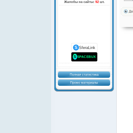
Жалобы на сайты:
92
шт.
Да
S
SferaLink
S
SPACEBUX
Полная статистика
Промо материалы