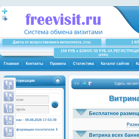
Диета от искусственного интеллекта.
1 К
(726)
150 РУБ x БОНУС 50 РУБ ЗА РЕГИСТРАЦИ
(2592)
Главная
Контакты
Правила
Статистика
Каталог сайтов
К
Авторизация
Здесь может быт
Витрина
Бесплатное размещ
У нас - 09.08.2026
17:53:40
Разме
Информация посетителя ⇓
Витрина всех банне