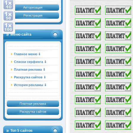
Авторизация
Регистрация
Меню сайта
Главное меню ⇓
Списки серфинга ⇓
Платная реклама ⇓
Раскрутка сайтов ⇓
История рекламы ⇓
Платная реклама
Раскрутка сайтов
Топ 5 сайтов