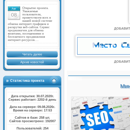
Открытие проекта.
Авг
Уважаемые
08
пользователи,
приветствуем всех в
нашей новой системе
обмена интернет-трафиком и
раскрутки веб-сайтов. Сервис
ДОБАВИТ
предназначен для обмена
визитами, посещениями и
бесплатного продвижения
интернет-ресурсов.…
Читать далее
ДОБАВИТ
Архив новостей
Статистика проекта
Мин
Дата открытия: 30.07.2020г.
Сервис работает: 2202-й день
Дата на сервере: 09.08.2026г.
Время на сервере: 17:53
Сайтов в базе: 258 шт.
Сайтов просмотрено: 192007
Пользователей: 254