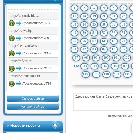
1
2
3
4
5
6
17
18
19
20
21
22
Просмотров: 4111
33
34
35
36
37
38
49
50
51
52
53
54
Просмотров: 4042
65
66
67
68
69
70
81
82
83
84
85
86
Просмотров: 3386
97
98
99
100
101
102
112
113
114
115
116
117
Просмотров: 3167
127
128
129
130
131
Просмотров: 2798
Здесь может быть Ваше рекламное 
Список сайтов
Каталог сайтов
ДОБАВИТЬ О
Новости проекта