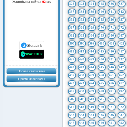
Жалобы на сайты:
92
шт.
322
323
324
325
326
327
337
338
339
340
341
342
352
353
354
355
356
357
367
368
369
370
371
372
382
383
384
385
386
387
397
398
399
400
401
402
S
SferaLink
412
413
414
415
416
417
S
SPACEBUX
427
428
429
430
431
432
442
443
444
445
446
447
Полная статистика
457
458
459
460
461
462
Промо материалы
472
473
474
475
476
477
487
488
489
490
491
492
502
503
504
505
506
507
517
518
519
520
521
522
532
533
534
535
536
537
547
548
549
550
551
552