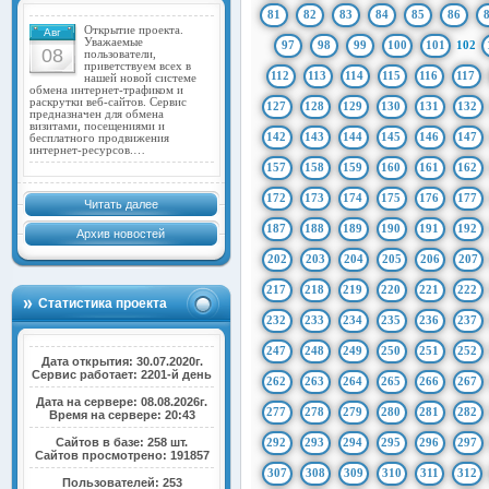
81
82
83
84
85
86
Открытие проекта.
Авг
Уважаемые
97
98
99
100
101
102
08
пользователи,
приветствуем всех в
112
113
114
115
116
117
нашей новой системе
обмена интернет-трафиком и
раскрутки веб-сайтов. Сервис
127
128
129
130
131
132
предназначен для обмена
визитами, посещениями и
142
143
144
145
146
147
бесплатного продвижения
интернет-ресурсов.…
157
158
159
160
161
162
172
173
174
175
176
177
Читать далее
187
188
189
190
191
192
Архив новостей
202
203
204
205
206
207
217
218
219
220
221
222
Статистика проекта
232
233
234
235
236
237
247
248
249
250
251
252
Дата открытия: 30.07.2020г.
Сервис работает: 2201-й день
262
263
264
265
266
267
Дата на сервере: 08.08.2026г.
277
278
279
280
281
282
Время на сервере: 20:43
Сайтов в базе: 258 шт.
292
293
294
295
296
297
Сайтов просмотрено: 191857
307
308
309
310
311
312
Пользователей: 253