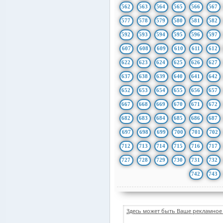
562
563
564
565
566
567
577
578
579
580
581
582
592
593
594
595
596
597
607
608
609
610
611
612
622
623
624
625
626
627
637
638
639
640
641
642
652
653
654
655
656
657
667
668
669
670
671
672
682
683
684
685
686
687
697
698
699
700
701
702
712
713
714
715
716
717
727
728
729
730
731
732
742
743
Здесь может быть Ваше рекламное 