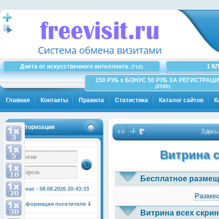
Диета от искусственного интеллекта.
1 К
(712)
150 РУБ x БОНУС 50 РУБ ЗА РЕГИСТРАЦИ
(2590)
Главная
Контакты
Правила
Статистика
Каталог сайтов
К
Авторизация
Здесь може
Витрина 
Бесплатное размещ
У нас - 08.08.2026
20:43:33
Размес
Информация посетителя ⇓
Витрина всех скрин