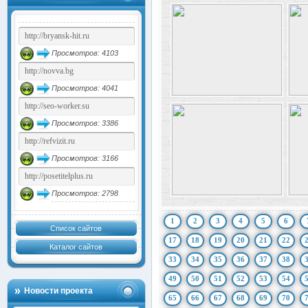
Просмотров: 4103
Просмотров: 4041
Просмотров: 3386
Просмотров: 3166
Просмотров: 2798
1
2
3
4
5
6
Список сайтов
17
18
19
20
21
22
Каталог сайтов
33
34
35
36
37
38
49
50
51
52
53
54
Новости проекта
65
66
67
68
69
70