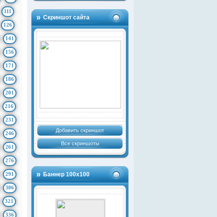
111
Скриншот сайта
126
141
156
171
186
201
216
231
Добавить скриншот
246
Все скриншоты
261
276
291
Баннер 100х100
306
321
336