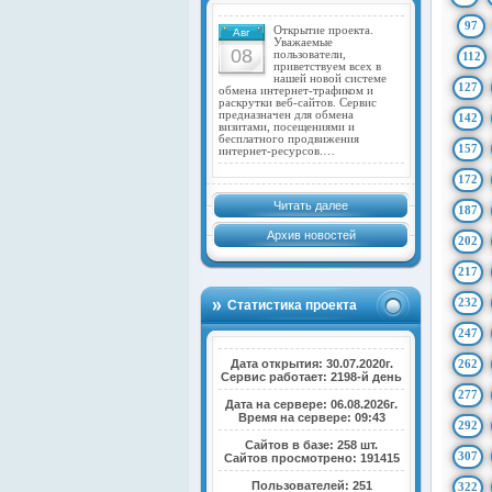
97
Открытие проекта.
Авг
Уважаемые
08
пользователи,
112
приветствуем всех в
нашей новой системе
127
обмена интернет-трафиком и
раскрутки веб-сайтов. Сервис
предназначен для обмена
142
визитами, посещениями и
бесплатного продвижения
157
интернет-ресурсов.…
172
Читать далее
187
Архив новостей
202
217
232
Статистика проекта
247
Дата открытия: 30.07.2020г.
262
Сервис работает: 2198-й день
277
Дата на сервере: 06.08.2026г.
Время на сервере: 09:43
292
Сайтов в базе: 258 шт.
307
Сайтов просмотрено: 191415
Пользователей: 251
322