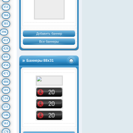
351
366
381
396
Добавить баннер
411
Все баннеры
426
441
Баннеры 88х31
456
471
486
501
516
531
546
561
576