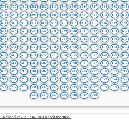
578
579
580
581
582
583
584
585
586
587
588
589
590
593
594
595
596
597
598
599
600
601
602
603
604
605
608
609
610
611
612
613
614
615
616
617
618
619
620
623
624
625
626
627
628
629
630
631
632
633
634
635
638
639
640
641
642
643
644
645
646
647
648
649
650
653
654
655
656
657
658
659
660
661
662
663
664
665
668
669
670
671
672
673
674
675
676
677
678
679
680
683
684
685
686
687
688
689
690
691
692
693
694
695
698
699
700
701
702
703
704
705
706
707
708
709
710
713
714
715
716
717
718
719
720
721
722
723
724
725
728
729
730
731
732
733
734
735
736
737
738
739
740
742
743
744
745
746
747
748
сь может быть Ваше рекламное объявление...