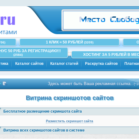
1 КЛИК = 50 РУБЛЕЙ
О
706)
(3209)
ОНУС 50 РУБ ЗА РЕГИСТРАЦИЮ!!!
ХОСТИНГ ЗА 5 РУБЛЕЙ В МЕС
(2584)
тика
Каталог сайтов
Каталог статей
Раскрутка сайтов
Платна
Здесь может быть Ваша рекламная ссылка..
(~100)
Витрина скриншотов сайтов
Бесплатное размещение скриншота сайта
Разместить скриншот сайта
Витрина всех скриншотов сайтов в системе