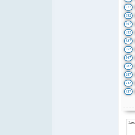
577
592
607
622
637
652
667
682
697
712
727
Зде