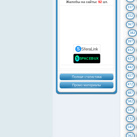
Жалобы на сайты:
92
шт.
337
352
367
382
397
S
SferaLink
412
S
SPACEBUX
427
442
457
Полная статистика
472
Промо материалы
487
502
517
532
547
562