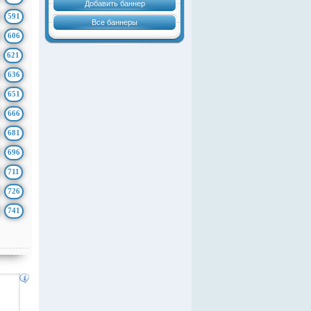
Добавить баннер
591
Все баннеры
606
621
636
651
666
681
696
711
726
741