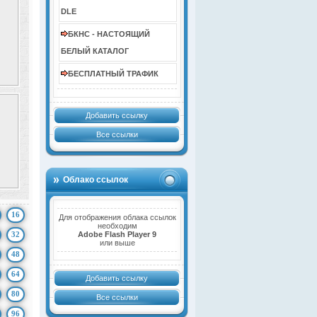
DLE
БКНС - НАСТОЯЩИЙ
БЕЛЫЙ КАТАЛОГ
БЕСПЛАТНЫЙ ТРАФИК
Добавить ссылку
Все ссылки
Облако ссылок
16
Для отображения облака ссылок
необходим
32
Adobe Flash Player 9
или выше
48
64
Добавить ссылку
80
Все ссылки
96