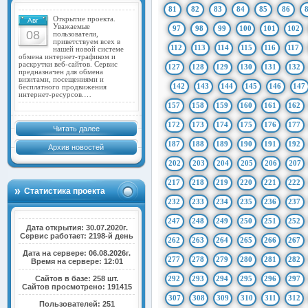
81
82
83
84
85
86
Открытие проекта.
Авг
Уважаемые
97
98
99
100
101
102
08
пользователи,
приветствуем всех в
112
113
114
115
116
117
нашей новой системе
обмена интернет-трафиком и
раскрутки веб-сайтов. Сервис
127
128
129
130
131
132
предназначен для обмена
визитами, посещениями и
142
143
144
145
146
147
бесплатного продвижения
интернет-ресурсов.…
157
158
159
160
161
162
172
173
174
175
176
177
Читать далее
187
188
189
190
191
192
Архив новостей
202
203
204
205
206
207
217
218
219
220
221
222
Статистика проекта
232
233
234
235
236
237
247
248
249
250
251
252
Дата открытия: 30.07.2020г.
Сервис работает: 2198-й день
262
263
264
265
266
267
Дата на сервере: 06.08.2026г.
277
278
279
280
281
282
Время на сервере: 12:01
Сайтов в базе: 258 шт.
292
293
294
295
296
297
Сайтов просмотрено: 191415
307
308
309
310
311
312
Пользователей: 251