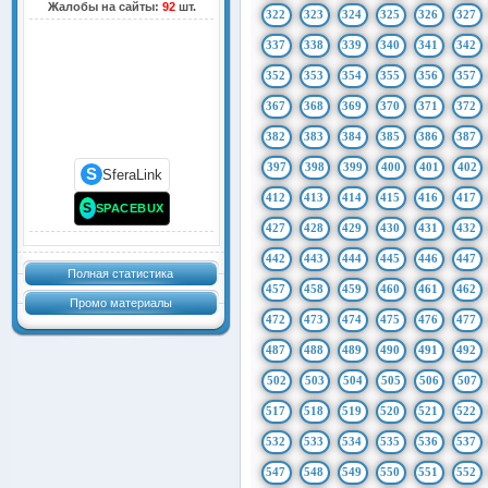
Жалобы на сайты:
92
шт.
322
323
324
325
326
327
337
338
339
340
341
342
352
353
354
355
356
357
367
368
369
370
371
372
382
383
384
385
386
387
397
398
399
400
401
402
S
SferaLink
412
413
414
415
416
417
S
SPACEBUX
427
428
429
430
431
432
442
443
444
445
446
447
Полная статистика
457
458
459
460
461
462
Промо материалы
472
473
474
475
476
477
487
488
489
490
491
492
502
503
504
505
506
507
517
518
519
520
521
522
532
533
534
535
536
537
547
548
549
550
551
552