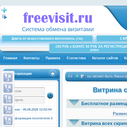
Диета от искусственного интеллекта.
1 К
(706)
150 РУБ x БОНУС 50 РУБ ЗА РЕГИСТРАЦИ
(2584)
Главная
Контакты
Правила
Статистика
Каталог сайтов
К
Авторизация
Здесь может быть Ваша реклам
Витрина 
Бесплатное размещ
У нас - 06.08.2026
12:02:05
Размес
Информация посетителя ⇓
Витрина всех скрин