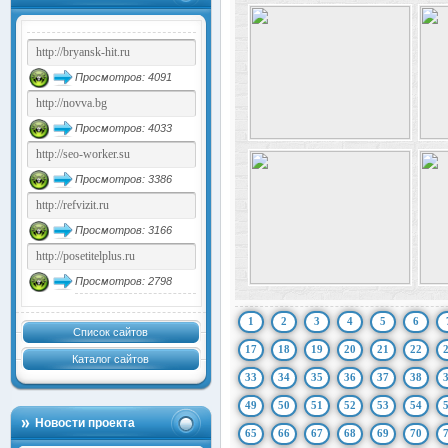
Просмотров: 4091
Просмотров: 4033
Просмотров: 3386
Просмотров: 3166
Просмотров: 2798
1
2
3
4
5
6
Список сайтов
17
18
19
20
21
22
Каталог сайтов
33
34
35
36
37
38
49
50
51
52
53
54
Новости проекта
65
66
67
68
69
70