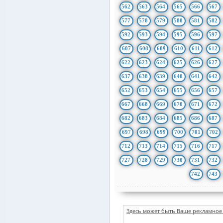
562
563
564
565
566
567
577
578
579
580
581
582
592
593
594
595
596
597
607
608
609
610
611
612
622
623
624
625
626
627
637
638
639
640
641
642
652
653
654
655
656
657
667
668
669
670
671
672
682
683
684
685
686
687
697
698
699
700
701
702
712
713
714
715
716
717
727
728
729
730
731
732
742
743
Здесь может быть Ваше рекламное 