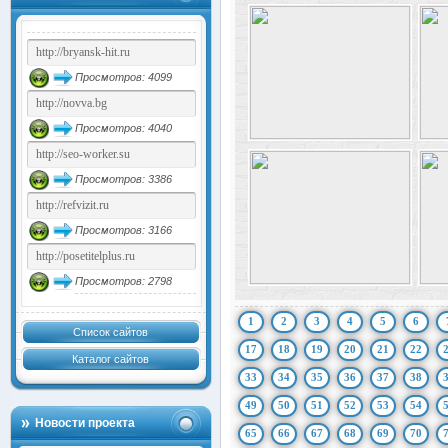
Просмотров: 4099
Просмотров: 4040
Просмотров: 3386
Просмотров: 3166
Просмотров: 2798
1
2
3
4
5
6
Список сайтов
17
18
19
20
21
22
Каталог сайтов
33
34
35
36
37
38
49
50
51
52
53
54
Новости проекта
65
66
67
68
69
70