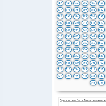
562
563
564
565
566
567
577
578
579
580
581
582
592
593
594
595
596
597
607
608
609
610
611
612
622
623
624
625
626
627
637
638
639
640
641
642
652
653
654
655
656
657
667
668
669
670
671
672
682
683
684
685
686
687
697
698
699
700
701
702
712
713
714
715
716
717
727
728
729
730
731
732
742
743
Здесь может быть Ваше рекламное 