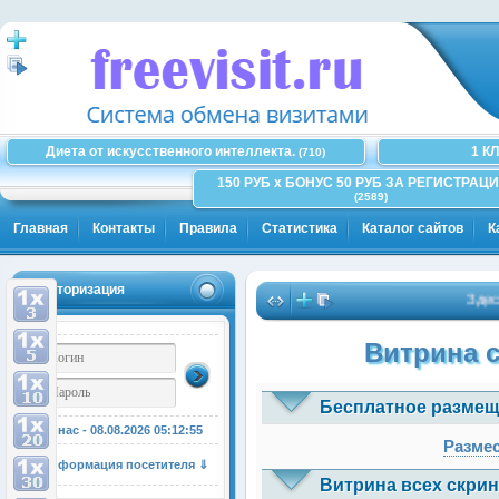
Диета от искусственного интеллекта.
1 К
(710)
150 РУБ x БОНУС 50 РУБ ЗА РЕГИСТРАЦИ
(2589)
Главная
Контакты
Правила
Статистика
Каталог сайтов
К
Авторизация
Здесь мож
Витрина 
Бесплатное размещ
У нас - 08.08.2026
05:12:55
Размес
Информация посетителя ⇓
Витрина всех скрин