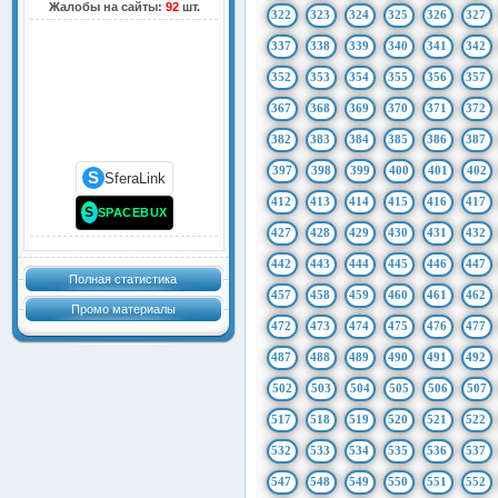
Жалобы на сайты:
92
шт.
322
323
324
325
326
327
337
338
339
340
341
342
352
353
354
355
356
357
367
368
369
370
371
372
382
383
384
385
386
387
397
398
399
400
401
402
S
SferaLink
412
413
414
415
416
417
S
SPACEBUX
427
428
429
430
431
432
442
443
444
445
446
447
Полная статистика
457
458
459
460
461
462
Промо материалы
472
473
474
475
476
477
487
488
489
490
491
492
502
503
504
505
506
507
517
518
519
520
521
522
532
533
534
535
536
537
547
548
549
550
551
552