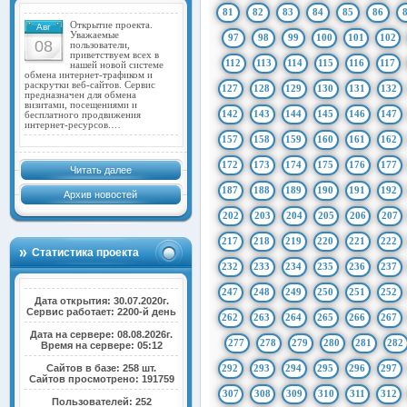
81
82
83
84
85
86
Открытие проекта.
Авг
Уважаемые
97
98
99
100
101
102
08
пользователи,
приветствуем всех в
112
113
114
115
116
117
нашей новой системе
обмена интернет-трафиком и
раскрутки веб-сайтов. Сервис
127
128
129
130
131
132
предназначен для обмена
визитами, посещениями и
142
143
144
145
146
147
бесплатного продвижения
интернет-ресурсов.…
157
158
159
160
161
162
172
173
174
175
176
177
Читать далее
187
188
189
190
191
192
Архив новостей
202
203
204
205
206
207
217
218
219
220
221
222
Статистика проекта
232
233
234
235
236
237
247
248
249
250
251
252
Дата открытия: 30.07.2020г.
Сервис работает: 2200-й день
262
263
264
265
266
267
Дата на сервере: 08.08.2026г.
277
278
279
280
281
282
Время на сервере: 05:12
Сайтов в базе: 258 шт.
292
293
294
295
296
297
Сайтов просмотрено: 191759
307
308
309
310
311
312
Пользователей: 252