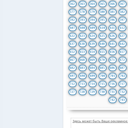
562
563
564
565
566
567
577
578
579
580
581
582
592
593
594
595
596
597
607
608
609
610
611
612
622
623
624
625
626
627
637
638
639
640
641
642
652
653
654
655
656
657
667
668
669
670
671
672
682
683
684
685
686
687
697
698
699
700
701
702
712
713
714
715
716
717
727
728
729
730
731
732
742
743
Здесь может быть Ваше рекламное 