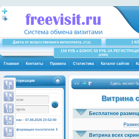
Диета от искусственного интеллекта.
1 К
(710)
150 РУБ x БОНУС 50 РУБ ЗА РЕГИСТРАЦИ
(2589)
Главная
Контакты
Правила
Статистика
Каталог сайтов
К
Авторизация
Здесь может быть В
Витрина 
Бесплатное размещ
У нас - 07.08.2026
23:52:00
Размес
Информация посетителя ⇓
Витрина всех скрин