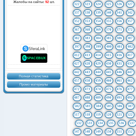
Жалобы на сайты:
92
шт.
322
323
324
325
326
327
337
338
339
340
341
342
352
353
354
355
356
357
367
368
369
370
371
372
382
383
384
385
386
387
397
398
399
400
401
402
S
SferaLink
412
413
414
415
416
417
S
SPACEBUX
427
428
429
430
431
432
442
443
444
445
446
447
Полная статистика
457
458
459
460
461
462
Промо материалы
472
473
474
475
476
477
487
488
489
490
491
492
502
503
504
505
506
507
517
518
519
520
521
522
532
533
534
535
536
537
547
548
549
550
551
552