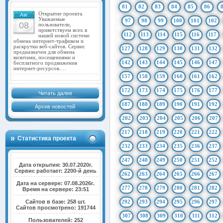
81
82
83
84
85
86
Открытие проекта.
Авг
Уважаемые
97
98
99
100
101
102
08
пользователи,
приветствуем всех в
112
113
114
115
116
117
нашей новой системе
обмена интернет-трафиком и
раскрутки веб-сайтов. Сервис
127
128
129
130
131
132
предназначен для обмена
визитами, посещениями и
142
143
144
145
146
147
бесплатного продвижения
интернет-ресурсов.…
157
158
159
160
161
162
172
173
174
175
176
177
Читать далее
187
188
189
190
191
192
Архив новостей
202
203
204
205
206
207
217
218
219
220
221
222
Статистика проекта
232
233
234
235
236
237
247
248
249
250
251
252
Дата открытия: 30.07.2020г.
Сервис работает: 2200-й день
262
263
264
265
266
267
Дата на сервере: 07.08.2026г.
277
278
279
280
281
282
Время на сервере: 23:51
Сайтов в базе: 258 шт.
292
293
294
295
296
297
Сайтов просмотрено: 191744
307
308
309
310
311
312
Пользователей: 252