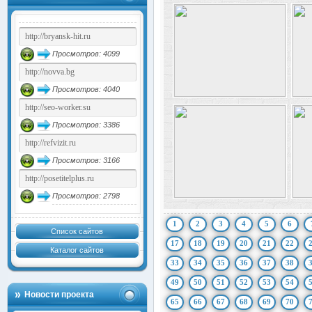
Просмотров: 4099
Просмотров: 4040
Просмотров: 3386
Просмотров: 3166
Просмотров: 2798
1
2
3
4
5
6
Список сайтов
17
18
19
20
21
22
Каталог сайтов
33
34
35
36
37
38
49
50
51
52
53
54
Новости проекта
65
66
67
68
69
70