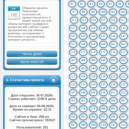
81
82
83
84
85
86
Открытие проекта.
Авг
Уважаемые
97
98
99
100
101
102
08
пользователи,
приветствуем всех в
112
113
114
115
116
117
нашей новой системе
обмена интернет-трафиком и
раскрутки веб-сайтов. Сервис
127
128
129
130
131
132
предназначен для обмена
визитами, посещениями и
142
143
144
145
146
147
бесплатного продвижения
интернет-ресурсов.…
157
158
159
160
161
162
172
173
174
175
176
177
Читать далее
187
188
189
190
191
192
Архив новостей
202
203
204
205
206
207
217
218
219
220
221
222
Статистика проекта
232
233
234
235
236
237
247
248
249
250
251
252
Дата открытия: 30.07.2020г.
Сервис работает: 2199-й день
262
263
264
265
266
267
Дата на сервере: 06.08.2026г.
277
278
279
280
281
282
Время на сервере: 22:11
Сайтов в базе: 258 шт.
292
293
294
295
296
297
Сайтов просмотрено: 191527
307
308
309
310
311
312
Пользователей: 251