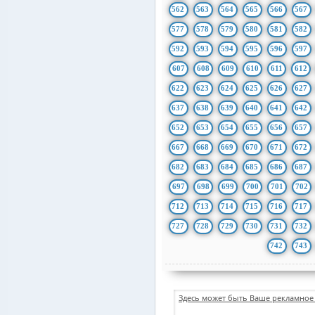
562
563
564
565
566
567
577
578
579
580
581
582
592
593
594
595
596
597
607
608
609
610
611
612
622
623
624
625
626
627
637
638
639
640
641
642
652
653
654
655
656
657
667
668
669
670
671
672
682
683
684
685
686
687
697
698
699
700
701
702
712
713
714
715
716
717
727
728
729
730
731
732
742
743
Здесь может быть Ваше рекламное 