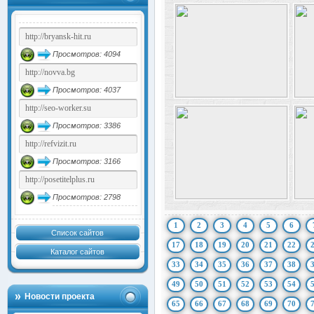
Просмотров: 4094
Просмотров: 4037
Просмотров: 3386
Просмотров: 3166
Просмотров: 2798
1
2
3
4
5
6
Список сайтов
17
18
19
20
21
22
Каталог сайтов
33
34
35
36
37
38
49
50
51
52
53
54
Новости проекта
65
66
67
68
69
70