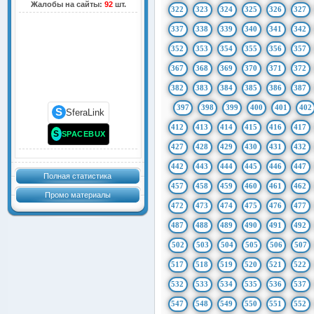
Жалобы на сайты:
92
шт.
322
323
324
325
326
327
337
338
339
340
341
342
352
353
354
355
356
357
367
368
369
370
371
372
382
383
384
385
386
387
397
398
399
400
401
402
S
SferaLink
412
413
414
415
416
417
S
SPACEBUX
427
428
429
430
431
432
442
443
444
445
446
447
Полная статистика
457
458
459
460
461
462
Промо материалы
472
473
474
475
476
477
487
488
489
490
491
492
502
503
504
505
506
507
517
518
519
520
521
522
532
533
534
535
536
537
547
548
549
550
551
552