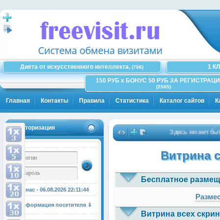
Диета от искусственного интеллекта.
1 К
(706)
150 РУБ x БОНУС 50 РУБ ЗА РЕГИСТРАЦИ
(2585)
Главная
Контакты
Правила
Статистика
Каталог сайтов
К
Авторизация
Здесь может быть Ва
Витрина 
Бесплатное размещ
У нас - 06.08.2026
22:11:44
Размес
Информация посетителя ⇓
Витрина всех скрин