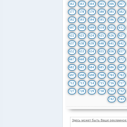
562
563
564
565
566
567
577
578
579
580
581
582
592
593
594
595
596
597
607
608
609
610
611
612
622
623
624
625
626
627
637
638
639
640
641
642
652
653
654
655
656
657
667
668
669
670
671
672
682
683
684
685
686
687
697
698
699
700
701
702
712
713
714
715
716
717
727
728
729
730
731
732
742
743
Здесь может быть Ваше рекламное 