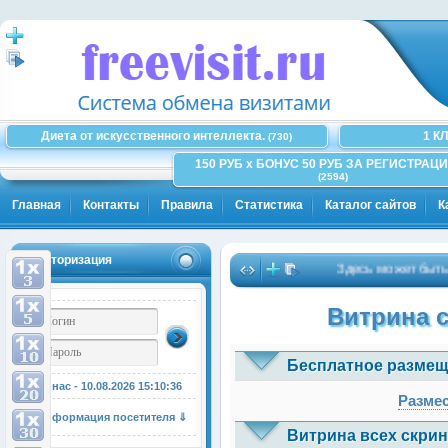
Диета от искусственного интеллекта.
1 К
(730)
150 РУБ x БОНУС 50 РУБ ЗА РЕГИСТРАЦИ
(2594)
Главная
Контакты
Правила
Статистика
Каталог сайтов
К
Авторизация
Здесь может быть Ваша
Витрина 
Бесплатное размещ
У нас - 10.08.2026
15:10:36
Размес
Информация посетителя ⇓
Витрина всех скрин