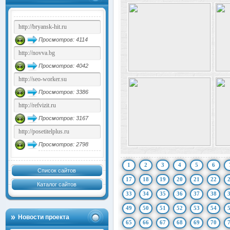
Просмотров: 4114
Просмотров: 4042
Просмотров: 3386
Просмотров: 3167
Просмотров: 2798
1
2
3
4
5
6
Список сайтов
17
18
19
20
21
22
Каталог сайтов
33
34
35
36
37
38
49
50
51
52
53
54
Новости проекта
65
66
67
68
69
70