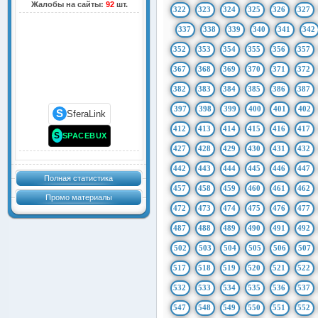
Жалобы на сайты:
92
шт.
322
323
324
325
326
327
337
338
339
340
341
342
352
353
354
355
356
357
367
368
369
370
371
372
382
383
384
385
386
387
397
398
399
400
401
402
S
SferaLink
412
413
414
415
416
417
S
SPACEBUX
427
428
429
430
431
432
442
443
444
445
446
447
Полная статистика
457
458
459
460
461
462
Промо материалы
472
473
474
475
476
477
487
488
489
490
491
492
502
503
504
505
506
507
517
518
519
520
521
522
532
533
534
535
536
537
547
548
549
550
551
552