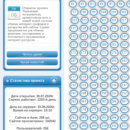
81
82
83
84
85
86
Открытие проекта.
Авг
Уважаемые
97
98
99
100
101
102
08
пользователи,
приветствуем всех в
112
113
114
115
116
117
нашей новой системе
обмена интернет-трафиком и
раскрутки веб-сайтов. Сервис
127
128
129
130
131
132
предназначен для обмена
визитами, посещениями и
142
143
144
145
146
147
бесплатного продвижения
интернет-ресурсов.…
157
158
159
160
161
162
172
173
174
175
176
177
Читать далее
187
188
189
190
191
192
Архив новостей
202
203
204
205
206
207
217
218
219
220
221
222
Статистика проекта
232
233
234
235
236
237
247
248
249
250
251
252
Дата открытия: 30.07.2020г.
Сервис работает: 2203-й день
262
263
264
265
266
267
Дата на сервере: 10.08.2026г.
277
278
279
280
281
282
Время на сервере: 15:10
Сайтов в базе: 258 шт.
292
293
294
295
296
297
Сайтов просмотрено: 192042
307
308
309
310
311
312
Пользователей: 256