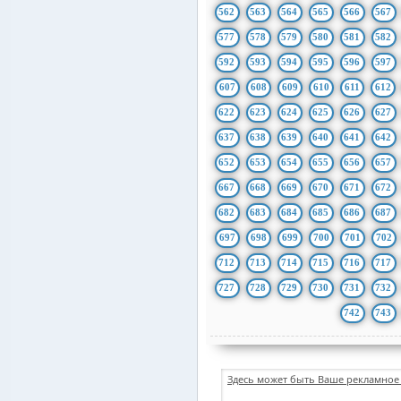
562
563
564
565
566
567
577
578
579
580
581
582
592
593
594
595
596
597
607
608
609
610
611
612
622
623
624
625
626
627
637
638
639
640
641
642
652
653
654
655
656
657
667
668
669
670
671
672
682
683
684
685
686
687
697
698
699
700
701
702
712
713
714
715
716
717
727
728
729
730
731
732
742
743
Здесь может быть Ваше рекламное 