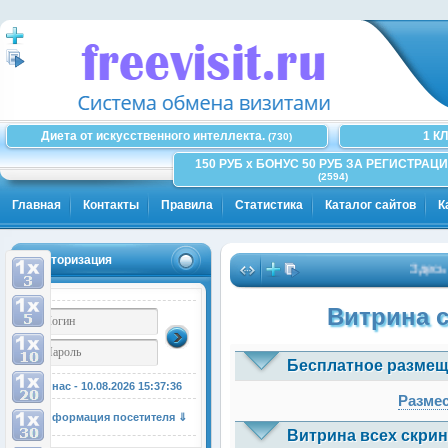
Диета от искусственного интеллекта.
1 К
(730)
150 РУБ x БОНУС 50 РУБ ЗА РЕГИСТРАЦИ
(2594)
Главная
Контакты
Правила
Статистика
Каталог сайтов
К
Авторизация
Здесь може
Витрина 
Бесплатное размещ
У нас - 10.08.2026
15:37:36
Размес
Информация посетителя ⇓
Витрина всех скрин