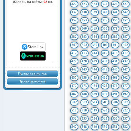
Жалобы на сайты:
92
шт.
322
323
324
325
326
327
337
338
339
340
341
342
352
353
354
355
356
357
367
368
369
370
371
372
382
383
384
385
386
387
397
398
399
400
401
402
S
SferaLink
412
413
414
415
416
417
S
SPACEBUX
427
428
429
430
431
432
442
443
444
445
446
447
Полная статистика
457
458
459
460
461
462
Промо материалы
472
473
474
475
476
477
487
488
489
490
491
492
502
503
504
505
506
507
517
518
519
520
521
522
532
533
534
535
536
537
547
548
549
550
551
552