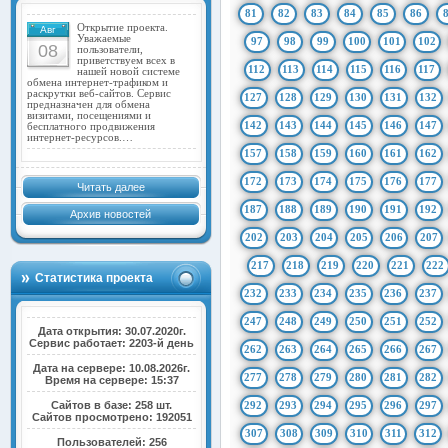
81
82
83
84
85
86
Открытие проекта.
Авг
Уважаемые
97
98
99
100
101
102
08
пользователи,
приветствуем всех в
112
113
114
115
116
117
нашей новой системе
обмена интернет-трафиком и
раскрутки веб-сайтов. Сервис
127
128
129
130
131
132
предназначен для обмена
визитами, посещениями и
142
143
144
145
146
147
бесплатного продвижения
интернет-ресурсов.…
157
158
159
160
161
162
172
173
174
175
176
177
Читать далее
187
188
189
190
191
192
Архив новостей
202
203
204
205
206
207
217
218
219
220
221
222
Статистика проекта
232
233
234
235
236
237
247
248
249
250
251
252
Дата открытия: 30.07.2020г.
Сервис работает: 2203-й день
262
263
264
265
266
267
Дата на сервере: 10.08.2026г.
277
278
279
280
281
282
Время на сервере: 15:37
Сайтов в базе: 258 шт.
292
293
294
295
296
297
Сайтов просмотрено: 192051
307
308
309
310
311
312
Пользователей: 256