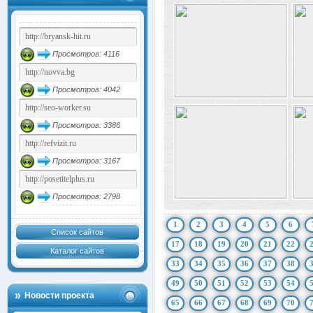
Просмотров: 4116
Просмотров: 4042
Просмотров: 3386
Просмотров: 3167
Просмотров: 2798
1
2
3
4
5
6
Список сайтов
17
18
19
20
21
22
Каталог сайтов
33
34
35
36
37
38
49
50
51
52
53
54
Новости проекта
65
66
67
68
69
70