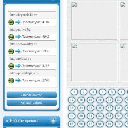
Просмотров: 4110
Просмотров: 4042
Просмотров: 3386
Просмотров: 3167
Просмотров: 2798
1
2
3
4
5
6
Список сайтов
17
18
19
20
21
22
Каталог сайтов
33
34
35
36
37
38
49
50
51
52
53
54
Новости проекта
65
66
67
68
69
70