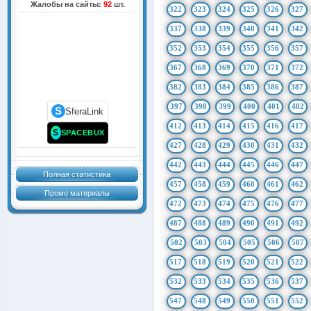
Жалобы на сайты:
92
шт.
322
323
324
325
326
327
337
338
339
340
341
342
352
353
354
355
356
357
367
368
369
370
371
372
382
383
384
385
386
387
397
398
399
400
401
402
S
SferaLink
412
413
414
415
416
417
S
SPACEBUX
427
428
429
430
431
432
442
443
444
445
446
447
Полная статистика
457
458
459
460
461
462
Промо материалы
472
473
474
475
476
477
487
488
489
490
491
492
502
503
504
505
506
507
517
518
519
520
521
522
532
533
534
535
536
537
547
548
549
550
551
552