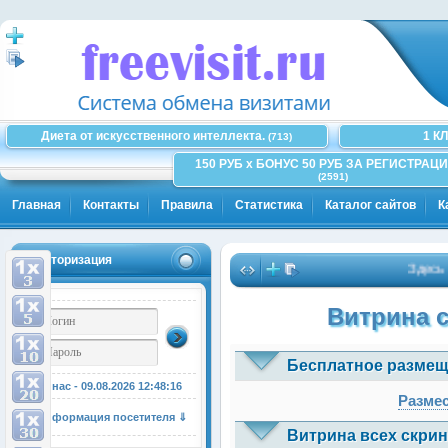
Диета от искусственного интеллекта.
1 К
(713)
150 РУБ x БОНУС 50 РУБ ЗА РЕГИСТРАЦИ
(2591)
Главная
Контакты
Правила
Статистика
Каталог сайтов
К
Авторизация
Здесь може
Витрина 
Бесплатное размещ
У нас - 09.08.2026
12:48:16
Размес
Информация посетителя ⇓
Витрина всех скрин