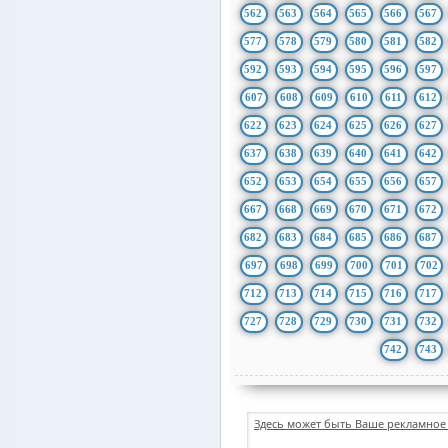
562
563
564
565
566
567
577
578
579
580
581
582
592
593
594
595
596
597
607
608
609
610
611
612
622
623
624
625
626
627
637
638
639
640
641
642
652
653
654
655
656
657
667
668
669
670
671
672
682
683
684
685
686
687
697
698
699
700
701
702
712
713
714
715
716
717
727
728
729
730
731
732
742
743
Здесь может быть Ваше рекламное 