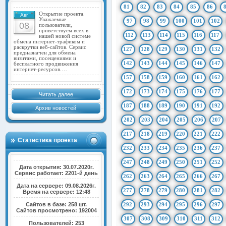
81
82
83
84
85
86
Открытие проекта.
Авг
Уважаемые
97
98
99
100
101
102
08
пользователи,
приветствуем всех в
112
113
114
115
116
117
нашей новой системе
обмена интернет-трафиком и
раскрутки веб-сайтов. Сервис
127
128
129
130
131
132
предназначен для обмена
визитами, посещениями и
142
143
144
145
146
147
бесплатного продвижения
интернет-ресурсов.…
157
158
159
160
161
162
172
173
174
175
176
177
Читать далее
187
188
189
190
191
192
Архив новостей
202
203
204
205
206
207
217
218
219
220
221
222
Статистика проекта
232
233
234
235
236
237
247
248
249
250
251
252
Дата открытия: 30.07.2020г.
Сервис работает: 2201-й день
262
263
264
265
266
267
Дата на сервере: 09.08.2026г.
277
278
279
280
281
282
Время на сервере: 12:48
Сайтов в базе: 258 шт.
292
293
294
295
296
297
Сайтов просмотрено: 192004
307
308
309
310
311
312
Пользователей: 253