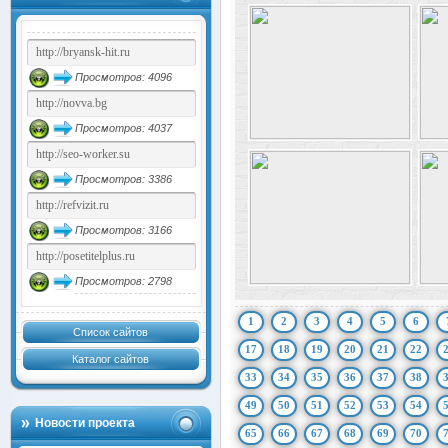
Просмотров: 4096
Просмотров: 4037
Просмотров: 3386
Просмотров: 3166
Просмотров: 2798
1
2
3
4
5
6
Список сайтов
17
18
19
20
21
22
Каталог сайтов
33
34
35
36
37
38
49
50
51
52
53
54
Новости проекта
65
66
67
68
69
70