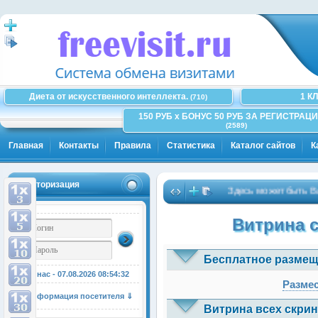
Диета от искусственного интеллекта.
1 К
(710)
150 РУБ x БОНУС 50 РУБ ЗА РЕГИСТРАЦИ
(2589)
Главная
Контакты
Правила
Статистика
Каталог сайтов
К
Авторизация
Здесь может быть Ваша р
Витрина 
Бесплатное размещ
У нас - 07.08.2026
08:54:33
Размес
Информация посетителя ⇓
Витрина всех скрин