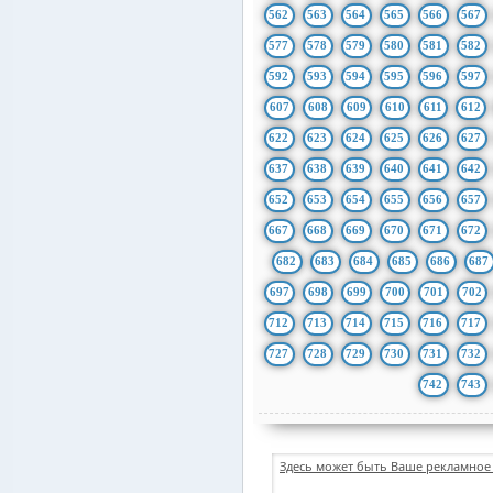
562
563
564
565
566
567
577
578
579
580
581
582
592
593
594
595
596
597
607
608
609
610
611
612
622
623
624
625
626
627
637
638
639
640
641
642
652
653
654
655
656
657
667
668
669
670
671
672
682
683
684
685
686
687
697
698
699
700
701
702
712
713
714
715
716
717
727
728
729
730
731
732
742
743
Здесь может быть Ваше рекламное 