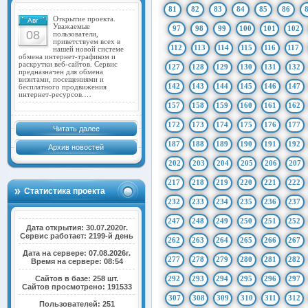
81
82
83
84
85
86
Открытие проекта.
Авг
Уважаемые
97
98
99
100
101
102
08
пользователи,
приветствуем всех в
112
113
114
115
116
117
нашей новой системе
обмена интернет-трафиком и
раскрутки веб-сайтов. Сервис
127
128
129
130
131
132
предназначен для обмена
визитами, посещениями и
142
143
144
145
146
147
бесплатного продвижения
интернет-ресурсов.…
157
158
159
160
161
162
172
173
174
175
176
177
Читать далее
187
188
189
190
191
192
Архив новостей
202
203
204
205
206
207
217
218
219
220
221
222
Статистика проекта
232
233
234
235
236
237
247
248
249
250
251
252
Дата открытия: 30.07.2020г.
Сервис работает: 2199-й день
262
263
264
265
266
267
Дата на сервере: 07.08.2026г.
277
278
279
280
281
282
Время на сервере: 08:54
Сайтов в базе: 258 шт.
292
293
294
295
296
297
Сайтов просмотрено: 191533
307
308
309
310
311
312
Пользователей: 251