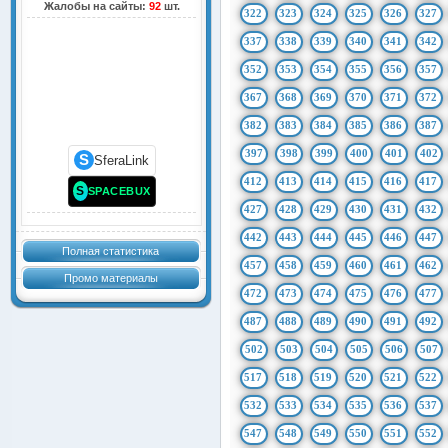
Жалобы на сайты:
92
шт.
322
323
324
325
326
327
337
338
339
340
341
342
352
353
354
355
356
357
367
368
369
370
371
372
382
383
384
385
386
387
397
398
399
400
401
402
S
SferaLink
412
413
414
415
416
417
S
SPACEBUX
427
428
429
430
431
432
442
443
444
445
446
447
Полная статистика
457
458
459
460
461
462
Промо материалы
472
473
474
475
476
477
487
488
489
490
491
492
502
503
504
505
506
507
517
518
519
520
521
522
532
533
534
535
536
537
547
548
549
550
551
552