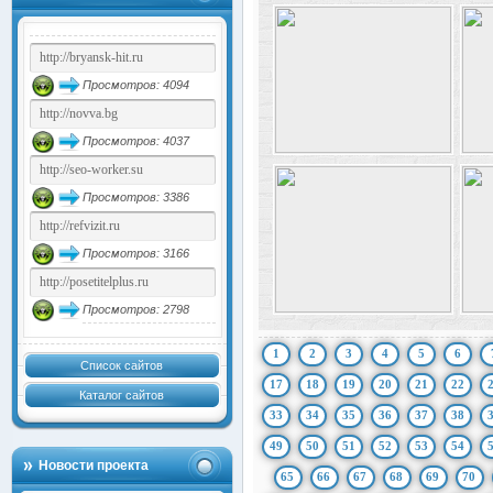
Просмотров: 4094
Просмотров: 4037
Просмотров: 3386
Просмотров: 3166
Просмотров: 2798
1
2
3
4
5
6
Список сайтов
17
18
19
20
21
22
Каталог сайтов
33
34
35
36
37
38
49
50
51
52
53
54
Новости проекта
65
66
67
68
69
70