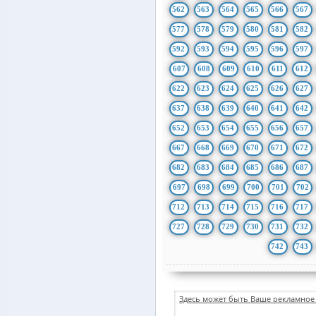
562
563
564
565
566
567
577
578
579
580
581
582
592
593
594
595
596
597
607
608
609
610
611
612
622
623
624
625
626
627
637
638
639
640
641
642
652
653
654
655
656
657
667
668
669
670
671
672
682
683
684
685
686
687
697
698
699
700
701
702
712
713
714
715
716
717
727
728
729
730
731
732
742
743
Здесь может быть Ваше рекламное 