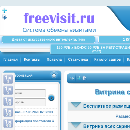
Диета от искусственного интеллекта.
1 К
(708)
150 РУБ x БОНУС 50 РУБ ЗА РЕГИСТРАЦИ
(2587)
Главная
Контакты
Правила
Статистика
Каталог сайтов
К
Авторизация
Витрина 
Бесплатное размещ
У нас - 07.08.2026
02:58:04
Размес
Информация посетителя ⇓
Витрина всех скрин