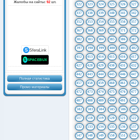
Жалобы на сайты:
92
шт.
322
323
324
325
326
327
337
338
339
340
341
342
352
353
354
355
356
357
367
368
369
370
371
372
382
383
384
385
386
387
397
398
399
400
401
402
S
SferaLink
412
413
414
415
416
417
S
SPACEBUX
427
428
429
430
431
432
442
443
444
445
446
447
Полная статистика
457
458
459
460
461
462
Промо материалы
472
473
474
475
476
477
487
488
489
490
491
492
502
503
504
505
506
507
517
518
519
520
521
522
532
533
534
535
536
537
547
548
549
550
551
552