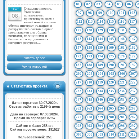
81
82
83
84
85
86
Открытие проекта.
Авг
Уважаемые
97
98
99
100
101
102
08
пользователи,
приветствуем всех в
112
113
114
115
116
117
нашей новой системе
обмена интернет-трафиком и
раскрутки веб-сайтов. Сервис
127
128
129
130
131
132
предназначен для обмена
визитами, посещениями и
142
143
144
145
146
147
бесплатного продвижения
интернет-ресурсов.…
157
158
159
160
161
162
172
173
174
175
176
177
Читать далее
187
188
189
190
191
192
Архив новостей
202
203
204
205
206
207
217
218
219
220
221
222
Статистика проекта
232
233
234
235
236
237
247
248
249
250
251
252
Дата открытия: 30.07.2020г.
Сервис работает: 2199-й день
262
263
264
265
266
267
Дата на сервере: 07.08.2026г.
277
278
279
280
281
282
Время на сервере: 02:57
Сайтов в базе: 258 шт.
292
293
294
295
296
297
Сайтов просмотрено: 191527
307
308
309
310
311
312
Пользователей: 251