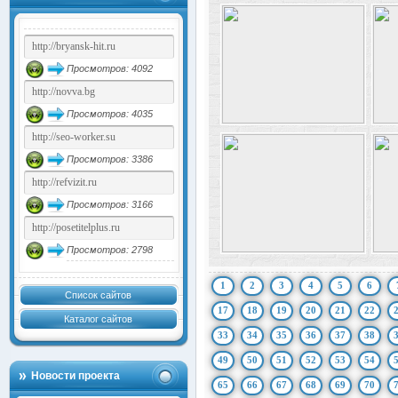
Просмотров: 4092
Просмотров: 4035
Просмотров: 3386
Просмотров: 3166
Просмотров: 2798
1
2
3
4
5
6
Список сайтов
17
18
19
20
21
22
Каталог сайтов
33
34
35
36
37
38
49
50
51
52
53
54
Новости проекта
65
66
67
68
69
70