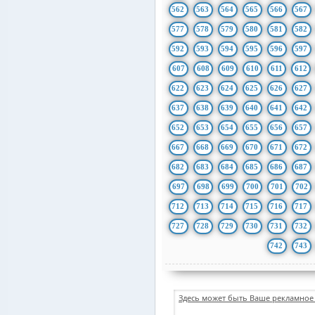
562
563
564
565
566
567
577
578
579
580
581
582
592
593
594
595
596
597
607
608
609
610
611
612
622
623
624
625
626
627
637
638
639
640
641
642
652
653
654
655
656
657
667
668
669
670
671
672
682
683
684
685
686
687
697
698
699
700
701
702
712
713
714
715
716
717
727
728
729
730
731
732
742
743
Здесь может быть Ваше рекламное 