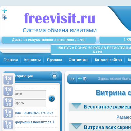
Диета от искусственного интеллекта.
1 К
(706)
150 РУБ x БОНУС 50 РУБ ЗА РЕГИСТРАЦИ
(2584)
Главная
Контакты
Правила
Статистика
Каталог сайтов
К
Авторизация
Здесь может быть Ваша
Витрина 
Бесплатное размещ
У нас - 06.08.2026
17:10:27
Размес
Информация посетителя ⇓
Витрина всех скрин