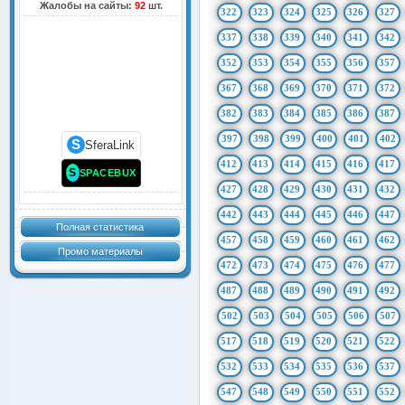
Жалобы на сайты:
92
шт.
322
323
324
325
326
327
337
338
339
340
341
342
352
353
354
355
356
357
367
368
369
370
371
372
382
383
384
385
386
387
397
398
399
400
401
402
S
SferaLink
412
413
414
415
416
417
S
SPACEBUX
427
428
429
430
431
432
442
443
444
445
446
447
Полная статистика
457
458
459
460
461
462
Промо материалы
472
473
474
475
476
477
487
488
489
490
491
492
502
503
504
505
506
507
517
518
519
520
521
522
532
533
534
535
536
537
547
548
549
550
551
552