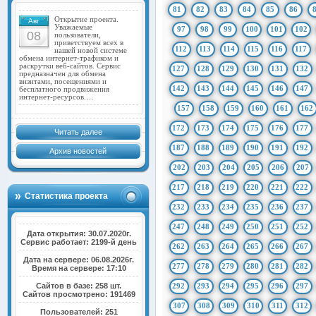
81
82
83
84
85
86
Открытие проекта.
Авг
Уважаемые
97
98
99
100
101
102
08
пользователи,
приветствуем всех в
112
113
114
115
116
117
нашей новой системе
обмена интернет-трафиком и
раскрутки веб-сайтов. Сервис
127
128
129
130
131
132
предназначен для обмена
визитами, посещениями и
142
143
144
145
146
147
бесплатного продвижения
интернет-ресурсов.…
157
158
159
160
161
162
172
173
174
175
176
177
Читать далее
187
188
189
190
191
192
Архив новостей
202
203
204
205
206
207
217
218
219
220
221
222
Статистика проекта
232
233
234
235
236
237
247
248
249
250
251
252
Дата открытия: 30.07.2020г.
Сервис работает: 2199-й день
262
263
264
265
266
267
Дата на сервере: 06.08.2026г.
277
278
279
280
281
282
Время на сервере: 17:10
Сайтов в базе: 258 шт.
292
293
294
295
296
297
Сайтов просмотрено: 191469
307
308
309
310
311
312
Пользователей: 251