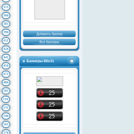
351
366
381
396
Добавить баннер
411
Все баннеры
426
441
Баннеры 88х31
456
471
486
501
516
531
546
561
576