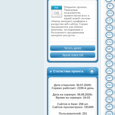
97
Открытие проекта.
Авг
Уважаемые
08
пользователи,
112
приветствуем всех в
нашей новой системе
127
обмена интернет-трафиком и
раскрутки веб-сайтов. Сервис
предназначен для обмена
142
визитами, посещениями и
бесплатного продвижения
157
интернет-ресурсов.…
172
Читать далее
187
Архив новостей
202
217
232
Статистика проекта
247
Дата открытия: 30.07.2020г.
262
Сервис работает: 2199-й день
277
Дата на сервере: 06.08.2026г.
Время на сервере: 16:03
292
Сайтов в базе: 258 шт.
307
Сайтов просмотрено: 191469
Пользователей: 251
322