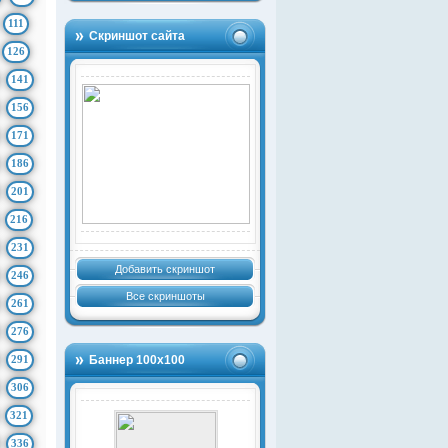
111
Скриншот сайта
126
141
156
171
186
201
216
231
Добавить скриншот
246
Все скриншоты
261
276
291
Баннер 100х100
306
321
336