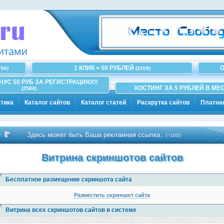
1 КЛИК = 50 РУБЛЕЙ
О
706)
(3209)
ОНУС 50 РУБ ЗА РЕГИСТРАЦИЮ!!!
ХОСТИНГ ЗА 5 РУБЛЕЙ В МЕС
(2584)
тика
Каталог сайтов
Каталог статей
Раскрутка сайтов
Платна
Здесь может быть Ваша рекламная ссылка..
(~100)
Витрина скриншотов сайтов
Бесплатное размещение скриншота сайта
Разместить скриншот сайта
Витрина всех скриншотов сайтов в системе