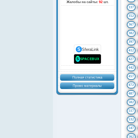
Жалобы на сайты:
92
шт.
337
352
367
382
397
S
SferaLink
412
S
SPACEBUX
427
442
457
Полная статистика
472
Промо материалы
487
502
517
532
547
562