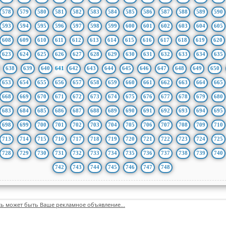
578
579
580
581
582
583
584
585
586
587
588
589
590
593
594
595
596
597
598
599
600
601
602
603
604
605
608
609
610
611
612
613
614
615
616
617
618
619
620
623
624
625
626
627
628
629
630
631
632
633
634
635
638
639
640
641
642
643
644
645
646
647
648
649
650
653
654
655
656
657
658
659
660
661
662
663
664
665
668
669
670
671
672
673
674
675
676
677
678
679
680
683
684
685
686
687
688
689
690
691
692
693
694
695
698
699
700
701
702
703
704
705
706
707
708
709
710
713
714
715
716
717
718
719
720
721
722
723
724
725
728
729
730
731
732
733
734
735
736
737
738
739
740
742
743
744
745
746
747
748
сь может быть Ваше рекламное объявление...