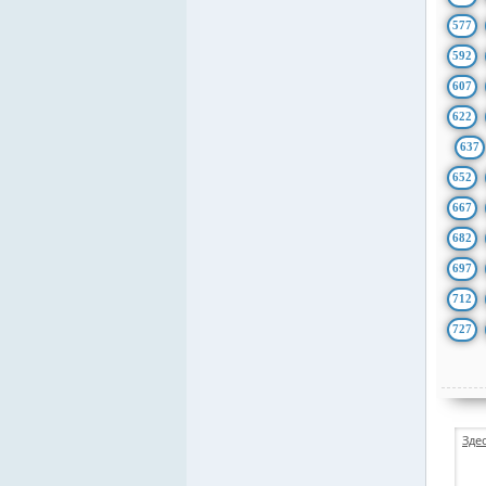
577
592
607
622
637
652
667
682
697
712
727
Зде