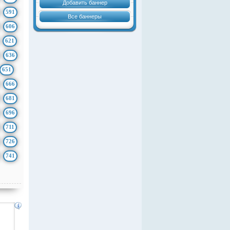
Добавить баннер
591
Все баннеры
606
621
636
651
666
681
696
711
726
741