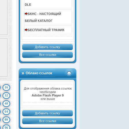
DLE
БКНС - НАСТОЯЩИЙ
БЕЛЫЙ КАТАЛОГ
БЕСПЛАТНЫЙ ТРАФИК
Добавить ссылку
Все ссылки
Облако ссылок
16
Для отображения облака ссылок
необходим
32
Adobe Flash Player 9
или выше
48
64
Добавить ссылку
80
Все ссылки
96