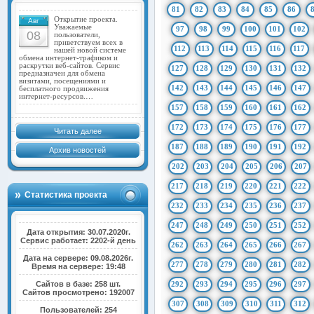
81
82
83
84
85
86
Открытие проекта.
Авг
Уважаемые
97
98
99
100
101
102
08
пользователи,
приветствуем всех в
112
113
114
115
116
117
нашей новой системе
обмена интернет-трафиком и
раскрутки веб-сайтов. Сервис
127
128
129
130
131
132
предназначен для обмена
визитами, посещениями и
142
143
144
145
146
147
бесплатного продвижения
интернет-ресурсов.…
157
158
159
160
161
162
172
173
174
175
176
177
Читать далее
187
188
189
190
191
192
Архив новостей
202
203
204
205
206
207
217
218
219
220
221
222
Статистика проекта
232
233
234
235
236
237
247
248
249
250
251
252
Дата открытия: 30.07.2020г.
Сервис работает: 2202-й день
262
263
264
265
266
267
Дата на сервере: 09.08.2026г.
277
278
279
280
281
282
Время на сервере: 19:48
Сайтов в базе: 258 шт.
292
293
294
295
296
297
Сайтов просмотрено: 192007
307
308
309
310
311
312
Пользователей: 254