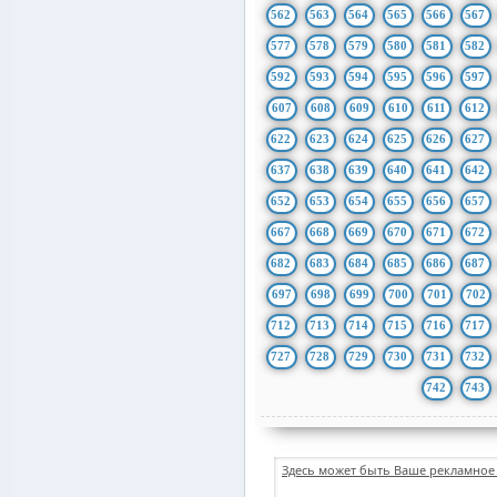
562
563
564
565
566
567
577
578
579
580
581
582
592
593
594
595
596
597
607
608
609
610
611
612
622
623
624
625
626
627
637
638
639
640
641
642
652
653
654
655
656
657
667
668
669
670
671
672
682
683
684
685
686
687
697
698
699
700
701
702
712
713
714
715
716
717
727
728
729
730
731
732
742
743
Здесь может быть Ваше рекламное 