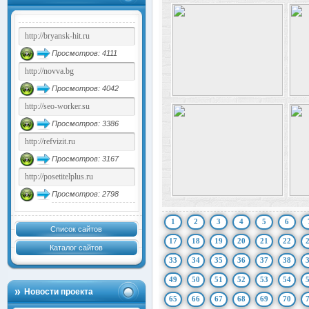
Просмотров: 4111
Просмотров: 4042
Просмотров: 3386
Просмотров: 3167
Просмотров: 2798
1
2
3
4
5
6
Список сайтов
17
18
19
20
21
22
Каталог сайтов
33
34
35
36
37
38
49
50
51
52
53
54
Новости проекта
65
66
67
68
69
70