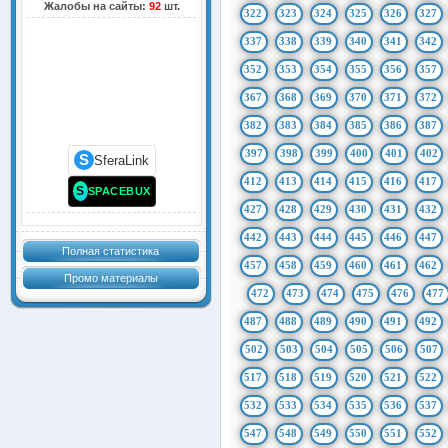
Жалобы на сайты:
92
шт.
322
323
324
325
326
327
337
338
339
340
341
342
352
353
354
355
356
357
367
368
369
370
371
372
382
383
384
385
386
387
397
398
399
400
401
402
S
SferaLink
412
413
414
415
416
417
S
SPACEBUX
427
428
429
430
431
432
442
443
444
445
446
447
Полная статистика
457
458
459
460
461
462
Промо материалы
472
473
474
475
476
477
487
488
489
490
491
492
502
503
504
505
506
507
517
518
519
520
521
522
532
533
534
535
536
537
547
548
549
550
551
552