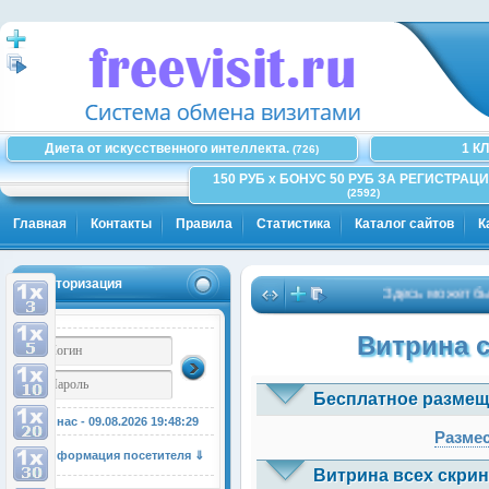
Диета от искусственного интеллекта.
1 К
(726)
150 РУБ x БОНУС 50 РУБ ЗА РЕГИСТРАЦИ
(2592)
Главная
Контакты
Правила
Статистика
Каталог сайтов
К
Авторизация
Здесь может быть В
Витрина 
Бесплатное размещ
У нас - 09.08.2026
19:48:29
Размес
Информация посетителя ⇓
Витрина всех скрин