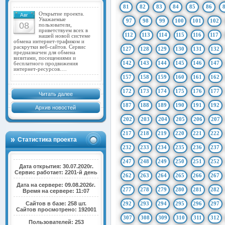
81
82
83
84
85
86
Открытие проекта.
Авг
Уважаемые
97
98
99
100
101
102
08
пользователи,
приветствуем всех в
112
113
114
115
116
117
нашей новой системе
обмена интернет-трафиком и
раскрутки веб-сайтов. Сервис
127
128
129
130
131
132
предназначен для обмена
визитами, посещениями и
142
143
144
145
146
147
бесплатного продвижения
интернет-ресурсов.…
157
158
159
160
161
162
172
173
174
175
176
177
Читать далее
187
188
189
190
191
192
Архив новостей
202
203
204
205
206
207
217
218
219
220
221
222
Статистика проекта
232
233
234
235
236
237
247
248
249
250
251
252
Дата открытия: 30.07.2020г.
Сервис работает: 2201-й день
262
263
264
265
266
267
Дата на сервере: 09.08.2026г.
277
278
279
280
281
282
Время на сервере: 11:07
Сайтов в базе: 258 шт.
292
293
294
295
296
297
Сайтов просмотрено: 192001
307
308
309
310
311
312
Пользователей: 253