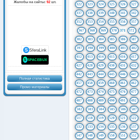
Жалобы на сайты:
92
шт.
322
323
324
325
326
327
337
338
339
340
341
342
352
353
354
355
356
357
367
368
369
370
371
372
382
383
384
385
386
387
397
398
399
400
401
402
S
SferaLink
412
413
414
415
416
417
S
SPACEBUX
427
428
429
430
431
432
442
443
444
445
446
447
Полная статистика
457
458
459
460
461
462
Промо материалы
472
473
474
475
476
477
487
488
489
490
491
492
502
503
504
505
506
507
517
518
519
520
521
522
532
533
534
535
536
537
547
548
549
550
551
552