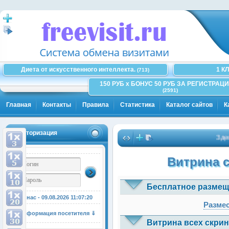
Диета от искусственного интеллекта.
1 К
(713)
150 РУБ x БОНУС 50 РУБ ЗА РЕГИСТРАЦИ
(2591)
Главная
Контакты
Правила
Статистика
Каталог сайтов
К
Авторизация
Здесь мо
Витрина 
Бесплатное размещ
У нас - 09.08.2026
11:07:20
Размес
Информация посетителя ⇓
Витрина всех скрин