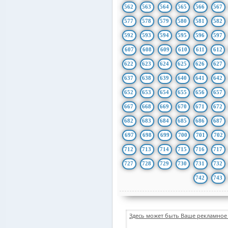
562
563
564
565
566
567
577
578
579
580
581
582
592
593
594
595
596
597
607
608
609
610
611
612
622
623
624
625
626
627
637
638
639
640
641
642
652
653
654
655
656
657
667
668
669
670
671
672
682
683
684
685
686
687
697
698
699
700
701
702
712
713
714
715
716
717
727
728
729
730
731
732
742
743
Здесь может быть Ваше рекламное 