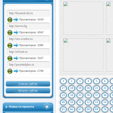
Просмотров: 4109
Просмотров: 4042
Просмотров: 3386
Просмотров: 3167
Просмотров: 2798
1
2
3
4
5
6
Список сайтов
17
18
19
20
21
22
Каталог сайтов
33
34
35
36
37
38
49
50
51
52
53
54
Новости проекта
65
66
67
68
69
70