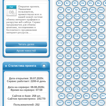
81
82
83
84
85
86
Открытие проекта.
Авг
Уважаемые
97
98
99
100
101
102
08
пользователи,
приветствуем всех в
112
113
114
115
116
117
нашей новой системе
обмена интернет-трафиком и
раскрутки веб-сайтов. Сервис
127
128
129
130
131
132
предназначен для обмена
визитами, посещениями и
142
143
144
145
146
147
бесплатного продвижения
интернет-ресурсов.…
157
158
159
160
161
162
172
173
174
175
176
177
Читать далее
187
188
189
190
191
192
Архив новостей
202
203
204
205
206
207
217
218
219
220
221
222
Статистика проекта
232
233
234
235
236
237
247
248
249
250
251
252
Дата открытия: 30.07.2020г.
Сервис работает: 2200-й день
262
263
264
265
266
267
Дата на сервере: 08.08.2026г.
277
278
279
280
281
282
Время на сервере: 07:59
Сайтов в базе: 258 шт.
292
293
294
295
296
297
Сайтов просмотрено: 191770
307
308
309
310
311
312
Пользователей: 252