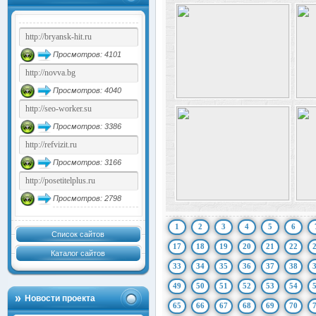
Просмотров: 4101
Просмотров: 4040
Просмотров: 3386
Просмотров: 3166
Просмотров: 2798
1
2
3
4
5
6
Список сайтов
17
18
19
20
21
22
Каталог сайтов
33
34
35
36
37
38
49
50
51
52
53
54
Новости проекта
65
66
67
68
69
70