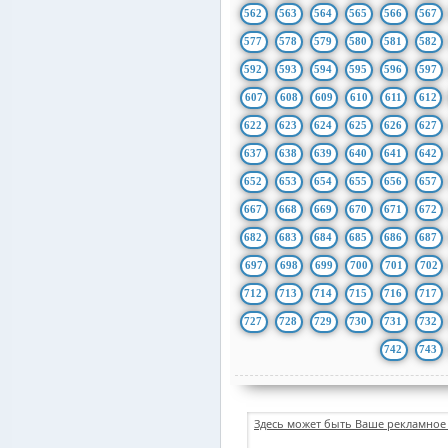
562
563
564
565
566
567
577
578
579
580
581
582
592
593
594
595
596
597
607
608
609
610
611
612
622
623
624
625
626
627
637
638
639
640
641
642
652
653
654
655
656
657
667
668
669
670
671
672
682
683
684
685
686
687
697
698
699
700
701
702
712
713
714
715
716
717
727
728
729
730
731
732
742
743
Здесь может быть Ваше рекламное 