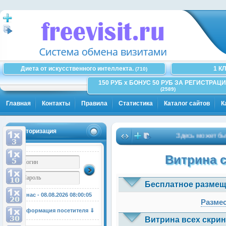
Диета от искусственного интеллекта.
1 К
(710)
150 РУБ x БОНУС 50 РУБ ЗА РЕГИСТРАЦИ
(2589)
Главная
Контакты
Правила
Статистика
Каталог сайтов
К
Авторизация
Здесь может быть В
Витрина 
Бесплатное размещ
У нас - 08.08.2026
08:00:05
Размес
Информация посетителя ⇓
Витрина всех скрин