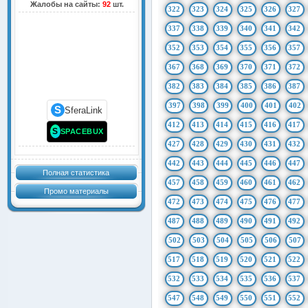
Жалобы на сайты:
92
шт.
322
323
324
325
326
327
337
338
339
340
341
342
352
353
354
355
356
357
367
368
369
370
371
372
382
383
384
385
386
387
397
398
399
400
401
402
S
SferaLink
412
413
414
415
416
417
S
SPACEBUX
427
428
429
430
431
432
442
443
444
445
446
447
Полная статистика
457
458
459
460
461
462
Промо материалы
472
473
474
475
476
477
487
488
489
490
491
492
502
503
504
505
506
507
517
518
519
520
521
522
532
533
534
535
536
537
547
548
549
550
551
552