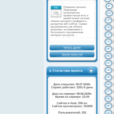
97
Открытие проекта.
Авг
Уважаемые
08
пользователи,
112
приветствуем всех в
нашей новой системе
127
обмена интернет-трафиком и
раскрутки веб-сайтов. Сервис
предназначен для обмена
142
визитами, посещениями и
бесплатного продвижения
157
интернет-ресурсов.…
172
Читать далее
187
Архив новостей
202
217
232
Статистика проекта
247
Дата открытия: 30.07.2020г.
262
Сервис работает: 2201-й день
277
Дата на сервере: 08.08.2026г.
Время на сервере: 22:04
292
Сайтов в базе: 258 шт.
307
Сайтов просмотрено: 191859
Пользователей: 253
322