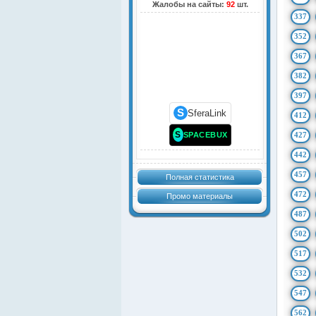
Жалобы на сайты:
92
шт.
337
352
367
382
397
S
SferaLink
412
S
SPACEBUX
427
442
457
Полная статистика
472
Промо материалы
487
502
517
532
547
562