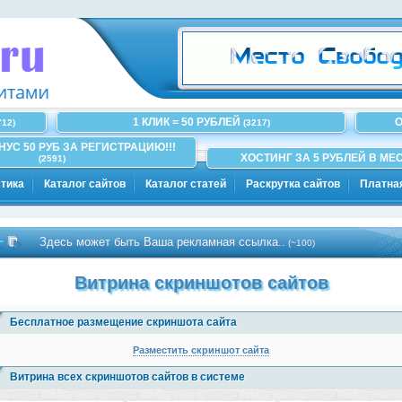
1 КЛИК = 50 РУБЛЕЙ
О
712)
(3217)
ОНУС 50 РУБ ЗА РЕГИСТРАЦИЮ!!!
ХОСТИНГ ЗА 5 РУБЛЕЙ В МЕС
(2591)
тика
Каталог сайтов
Каталог статей
Раскрутка сайтов
Платна
Здесь может быть Ваша рекламная ссылка..
(~100)
Витрина скриншотов сайтов
Бесплатное размещение скриншота сайта
Разместить скриншот сайта
Витрина всех скриншотов сайтов в системе