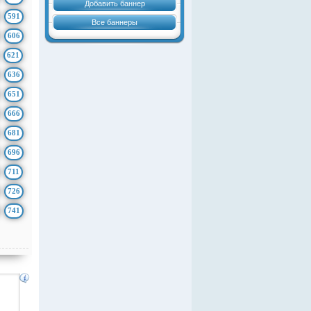
Добавить баннер
591
Все баннеры
606
621
636
651
666
681
696
711
726
741