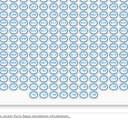
578
579
580
581
582
583
584
585
586
587
588
589
590
593
594
595
596
597
598
599
600
601
602
603
604
605
608
609
610
611
612
613
614
615
616
617
618
619
620
623
624
625
626
627
628
629
630
631
632
633
634
635
638
639
640
641
642
643
644
645
646
647
648
649
650
653
654
655
656
657
658
659
660
661
662
663
664
665
668
669
670
671
672
673
674
675
676
677
678
679
680
683
684
685
686
687
688
689
690
691
692
693
694
695
698
699
700
701
702
703
704
705
706
707
708
709
710
713
714
715
716
717
718
719
720
721
722
723
724
725
728
729
730
731
732
733
734
735
736
737
738
739
740
742
743
744
745
746
747
748
сь может быть Ваше рекламное объявление...