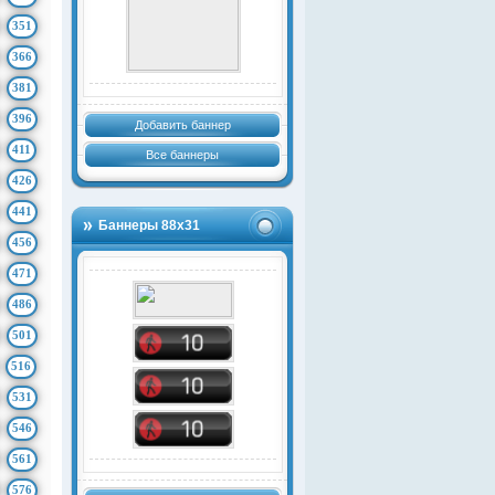
351
366
381
396
Добавить баннер
411
Все баннеры
426
441
Баннеры 88х31
456
471
486
501
516
531
546
561
576