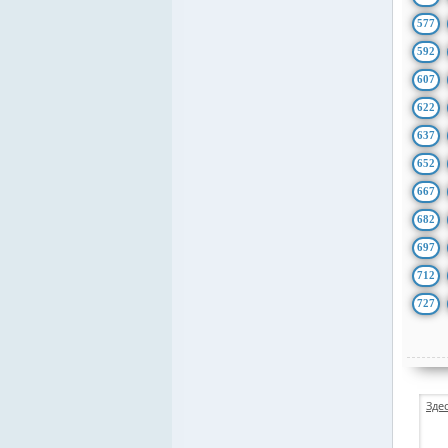
577
592
607
622
637
652
667
682
697
712
727
Зде