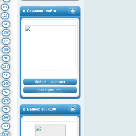
111
Скриншот сайта
126
141
156
171
186
201
216
231
Добавить скриншот
246
Все скриншоты
261
276
291
Баннер 100х100
306
321
336