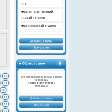
DLE
БКНС - НАСТОЯЩИЙ
БЕЛЫЙ КАТАЛОГ
БЕСПЛАТНЫЙ ТРАФИК
Добавить ссылку
Все ссылки
Облако ссылок
16
Для отображения облака ссылок
необходим
32
Adobe Flash Player 9
или выше
48
64
Добавить ссылку
80
Все ссылки
96