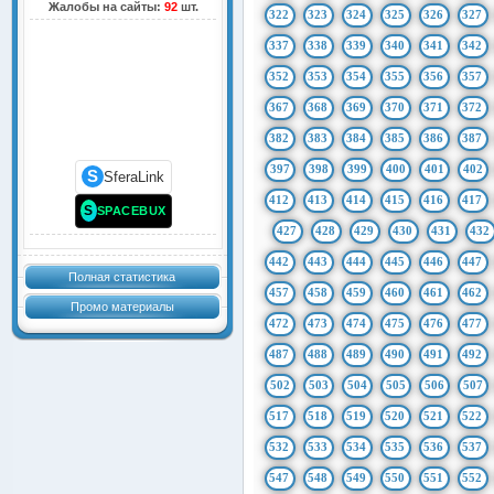
Жалобы на сайты:
92
шт.
322
323
324
325
326
327
337
338
339
340
341
342
352
353
354
355
356
357
367
368
369
370
371
372
382
383
384
385
386
387
397
398
399
400
401
402
S
SferaLink
412
413
414
415
416
417
S
SPACEBUX
427
428
429
430
431
432
442
443
444
445
446
447
Полная статистика
457
458
459
460
461
462
Промо материалы
472
473
474
475
476
477
487
488
489
490
491
492
502
503
504
505
506
507
517
518
519
520
521
522
532
533
534
535
536
537
547
548
549
550
551
552