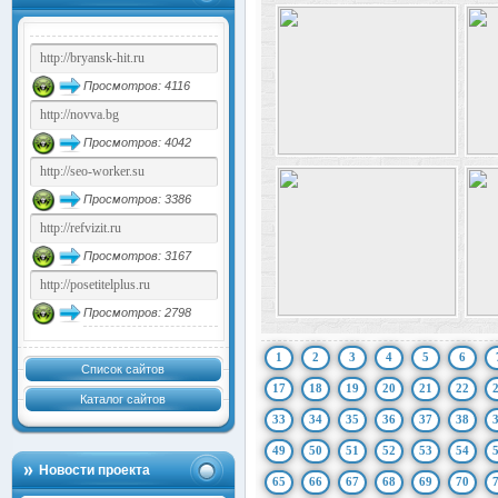
Просмотров: 4116
Просмотров: 4042
Просмотров: 3386
Просмотров: 3167
Просмотров: 2798
1
2
3
4
5
6
Список сайтов
17
18
19
20
21
22
Каталог сайтов
33
34
35
36
37
38
49
50
51
52
53
54
Новости проекта
65
66
67
68
69
70