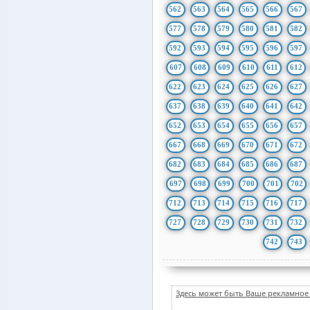
562
563
564
565
566
567
577
578
579
580
581
582
592
593
594
595
596
597
607
608
609
610
611
612
622
623
624
625
626
627
637
638
639
640
641
642
652
653
654
655
656
657
667
668
669
670
671
672
682
683
684
685
686
687
697
698
699
700
701
702
712
713
714
715
716
717
727
728
729
730
731
732
742
743
Здесь может быть Ваше рекламное 