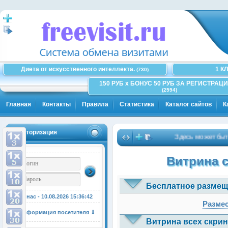
Диета от искусственного интеллекта.
1 К
(730)
150 РУБ x БОНУС 50 РУБ ЗА РЕГИСТРАЦИ
(2594)
Главная
Контакты
Правила
Статистика
Каталог сайтов
К
Авторизация
Здесь может быть Ваш
Витрина 
Бесплатное размещ
У нас - 10.08.2026
15:36:42
Размес
Информация посетителя ⇓
Витрина всех скрин