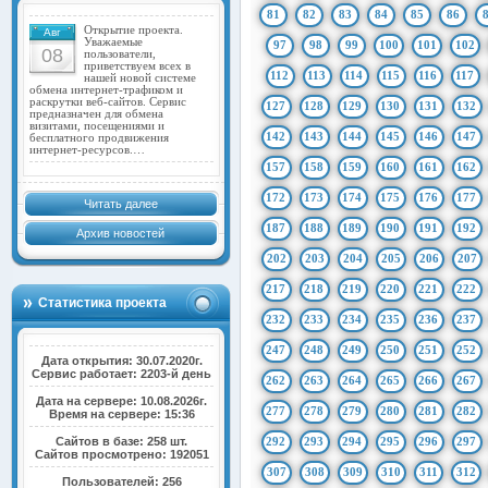
81
82
83
84
85
86
Открытие проекта.
Авг
Уважаемые
97
98
99
100
101
102
08
пользователи,
приветствуем всех в
112
113
114
115
116
117
нашей новой системе
обмена интернет-трафиком и
раскрутки веб-сайтов. Сервис
127
128
129
130
131
132
предназначен для обмена
визитами, посещениями и
142
143
144
145
146
147
бесплатного продвижения
интернет-ресурсов.…
157
158
159
160
161
162
172
173
174
175
176
177
Читать далее
187
188
189
190
191
192
Архив новостей
202
203
204
205
206
207
217
218
219
220
221
222
Статистика проекта
232
233
234
235
236
237
247
248
249
250
251
252
Дата открытия: 30.07.2020г.
Сервис работает: 2203-й день
262
263
264
265
266
267
Дата на сервере: 10.08.2026г.
277
278
279
280
281
282
Время на сервере: 15:36
Сайтов в базе: 258 шт.
292
293
294
295
296
297
Сайтов просмотрено: 192051
307
308
309
310
311
312
Пользователей: 256