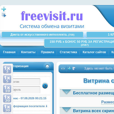
Диета от искусственного интеллекта.
1 К
(708)
150 РУБ x БОНУС 50 РУБ ЗА РЕГИСТРАЦИ
(2587)
Главная
Контакты
Правила
Статистика
Каталог сайтов
К
Авторизация
Здесь может быть Ваша
Витрина 
Бесплатное размещ
У нас - 07.08.2026
00:21:15
Размес
Информация посетителя ⇓
Витрина всех скрин