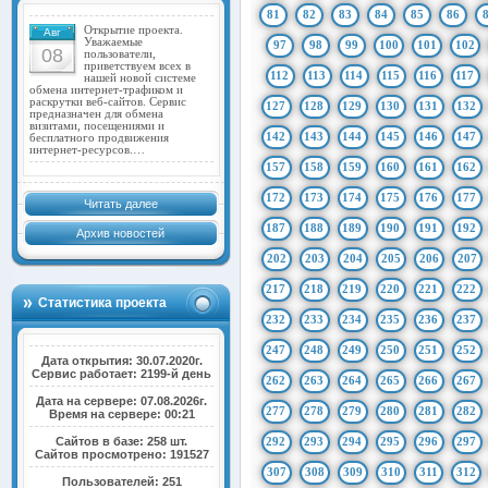
81
82
83
84
85
86
Открытие проекта.
Авг
Уважаемые
97
98
99
100
101
102
08
пользователи,
приветствуем всех в
112
113
114
115
116
117
нашей новой системе
обмена интернет-трафиком и
раскрутки веб-сайтов. Сервис
127
128
129
130
131
132
предназначен для обмена
визитами, посещениями и
142
143
144
145
146
147
бесплатного продвижения
интернет-ресурсов.…
157
158
159
160
161
162
172
173
174
175
176
177
Читать далее
187
188
189
190
191
192
Архив новостей
202
203
204
205
206
207
217
218
219
220
221
222
Статистика проекта
232
233
234
235
236
237
247
248
249
250
251
252
Дата открытия: 30.07.2020г.
Сервис работает: 2199-й день
262
263
264
265
266
267
Дата на сервере: 07.08.2026г.
277
278
279
280
281
282
Время на сервере: 00:21
Сайтов в базе: 258 шт.
292
293
294
295
296
297
Сайтов просмотрено: 191527
307
308
309
310
311
312
Пользователей: 251