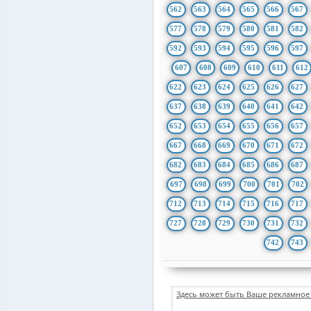
562
563
564
565
566
567
577
578
579
580
581
582
592
593
594
595
596
597
607
608
609
610
611
612
622
623
624
625
626
627
637
638
639
640
641
642
652
653
654
655
656
657
667
668
669
670
671
672
682
683
684
685
686
687
697
698
699
700
701
702
712
713
714
715
716
717
727
728
729
730
731
732
742
743
Здесь может быть Ваше рекламное 