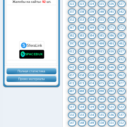
Жалобы на сайты:
92
шт.
322
323
324
325
326
327
337
338
339
340
341
342
352
353
354
355
356
357
367
368
369
370
371
372
382
383
384
385
386
387
397
398
399
400
401
402
S
SferaLink
412
413
414
415
416
417
S
SPACEBUX
427
428
429
430
431
432
442
443
444
445
446
447
Полная статистика
457
458
459
460
461
462
Промо материалы
472
473
474
475
476
477
487
488
489
490
491
492
502
503
504
505
506
507
517
518
519
520
521
522
532
533
534
535
536
537
547
548
549
550
551
552