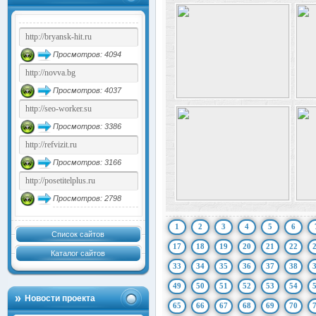
Просмотров: 4094
Просмотров: 4037
Просмотров: 3386
Просмотров: 3166
Просмотров: 2798
1
2
3
4
5
6
Список сайтов
17
18
19
20
21
22
Каталог сайтов
33
34
35
36
37
38
49
50
51
52
53
54
Новости проекта
65
66
67
68
69
70